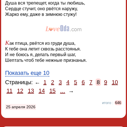
Душа вся трепещет, когда ты любишь,
Сердце стучит, оно рвётся наружу,
Жарко ему, даже в зимнюю стужу!
К
ак птица, рвётся из груди душа,
К тебе она летит сквозь расстоянья.
И не боюсь я, делать первый шаг,
Шептать чтоб тебе нежные признанья.
Показать еще 10
Страницы: ←
1
2
3
4
5
6
7
8
9
10
11
12
13
14
15
...
→
итого :
646
25 апреля 2026