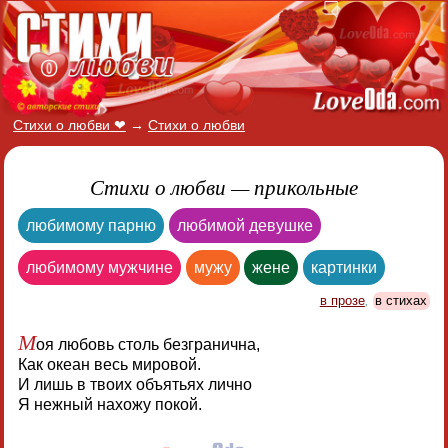
Стихи о любви ❤
→
Стихи о любви
Стихи о любви — прикольные
любимому парню
любимой девушке
любимому мужчине
мужу
жене
картинки
в прозе
,
в стихах
М
оя любовь столь безгранична,
Как океан весь мировой.
И лишь в твоих объятьях лично
Я нежный нахожу покой.