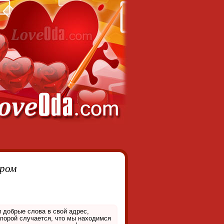
тром
 порой случается, что мы находимся