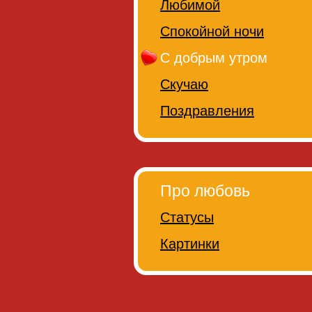
Любимой
Спокойной ночи
С добрым утром
Скучаю
Поздравления
Про любовь
Статусы
Картинки