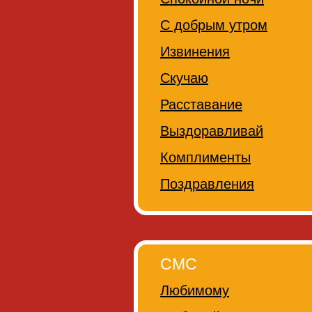
С добрым утром
Извинения
Скучаю
Расставание
Выздоравливай
Комплименты
Поздравления
СМС
Любимому