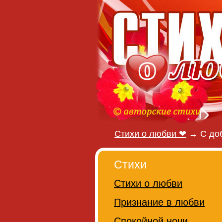
Стихи о любви ❤
→
С до
Стихи
Стихи о любви
Признание в любви
Спокойной ночи