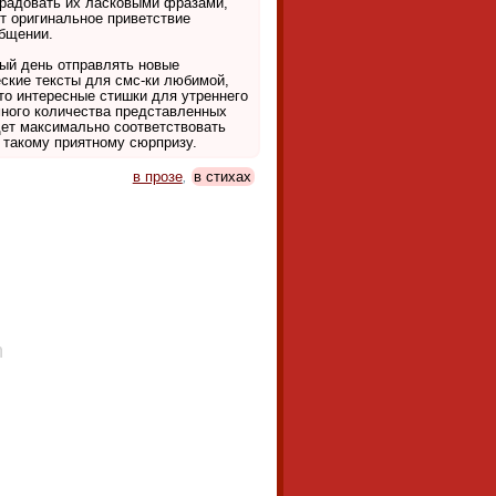
порадовать их ласковыми фразами,
т оригинальное приветствие
общении.
ый день отправлять новые
ские тексты для смс-ки любимой,
то интересные стишки для утреннего
много количества представленных
дет максимально соответствовать
 такому приятному сюрпризу.
в прозе
,
в стихах