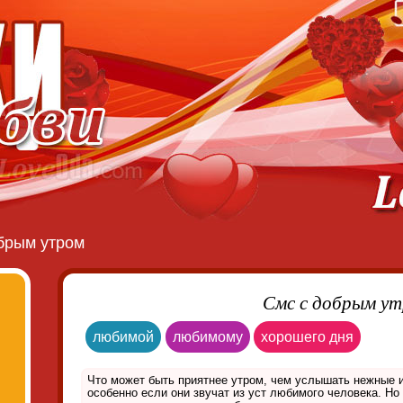
брым утром
Смс с добрым у
любимой
любимому
хорошего дня
Что может быть приятнее утром, чем услышать нежные и добрые слова в свой адрес,
особенно если они звучат из уст любимого человека. Но