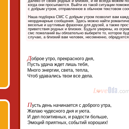
далеко от своих родных и близких, и не всегда можем 
когда они просыпаются. Выйти из такой ситуации поможе
с добрым утром, отправленное в обычном текстовом со
Наша подборка СМС С добрым утром позволит вам кажд
неординарные сообщения. Здесь можно найти романтиче
веселые и шутливые фразочки для друзей, а также прос
приветствия родных и близких. Будьте уверены, из огро
смс пожеланий вы обязательно выберете то, которое бу
случаю, а близкий вам человек, несомненно, обрадуется
Д
оброе утро, прекрасного дня,
Пусть удача ждет лишь тебя,
Много энергии, света, тепла,
Чтоб удавались твои все дела.
П
усть день начинается с доброго утра,
Желаю чудесного дня и уюта.
И дел позитивных, и радости больше,
Эмоций приятных, событий хороших!