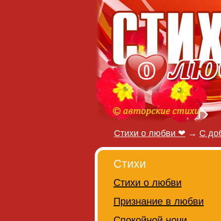
Стихи о любви ❤
→
С до
Стихи
Стихи о любви
Признание в любви
Спокойной ночи