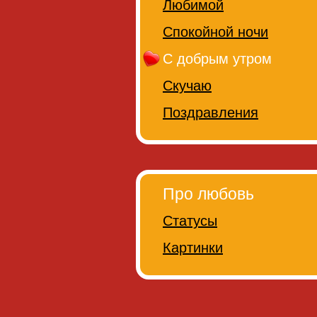
Любимой
Спокойной ночи
С добрым утром
Скучаю
Поздравления
Про любовь
Статусы
Картинки