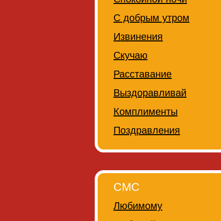
С добрым утром
Извинения
Скучаю
Расставание
Выздоравливай
Комплименты
Поздравления
СМС
Любимому