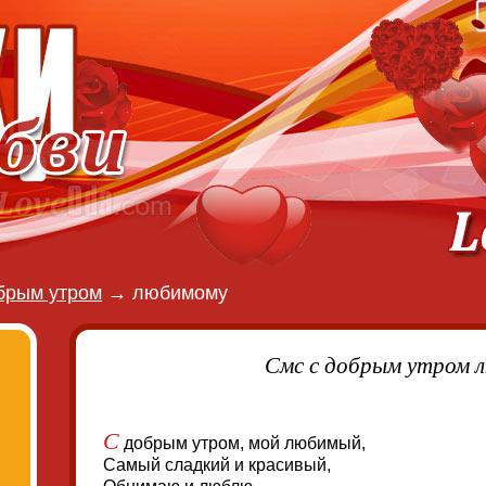
брым утром
→
любимому
Смс с добрым утром 
С
добрым утром, мой любимый,
Самый сладкий и красивый,