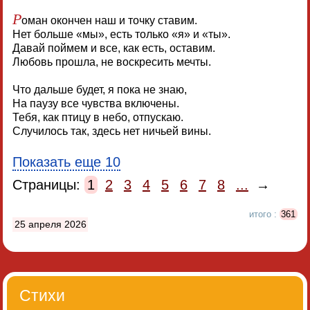
Р
оман окончен наш и точку ставим.
Нет больше «мы», есть только «я» и «ты».
Давай поймем и все, как есть, оставим.
Любовь прошла, не воскресить мечты.
Что дальше будет, я пока не знаю,
На паузу все чувства включены.
Тебя, как птицу в небо, отпускаю.
Случилось так, здесь нет ничьей вины.
Показать еще 10
Страницы:
1
2
3
4
5
6
7
8
...
→
итого :
361
25 апреля 2026
Стихи