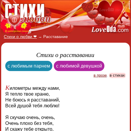
Стихи о любви ❤
→
Расставание
Стихи о расставании
с любимым парнем
с любимой девушкой
в прозе
,
в стихах
К
илометры между нами,
Я тепло твое храню,
Не боюсь я расставаний,
Всей душой тебя люблю!
Я скучаю очень, очень,
Очень плохо без тебя,
И скажу тебе открыто,