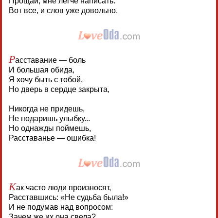
Прощай, мне легче написать.
Вот все, и слов уже довольно.
Р
асставание — боль
И большая обида,
Я хочу быть с тобой,
Но дверь в сердце закрыта,
Никогда не придешь,
Не подаришь улыбку...
Но однажды поймешь,
Расставанье — ошибка!
К
ак часто люди произносят,
Расставшись: «Не судьба была!»
И не подумав над вопросом:
Зачем же их она свела?