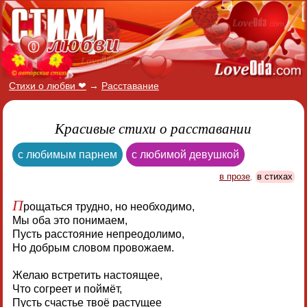
Стихи о любви ❤
→
Расставание
Красивые стихи о расставании
с любимым парнем
с любимой девушкой
в прозе
,
в стихах
П
рощаться трудно, но необходимо,
Мы оба это понимаем,
Пусть расстояние непреодолимо,
Но добрым словом провожаем.
Желаю встретить настоящее,
Что согреет и поймёт,
Пусть счастье твоё растущее