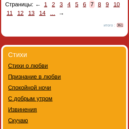
Страницы: ←
1
2
3
4
5
6
7
8
9
10
11
12
13
14
...
→
итого :
361
Стихи
Стихи о любви
Признание в любви
Спокойной ночи
С добрым утром
Извинения
Скучаю