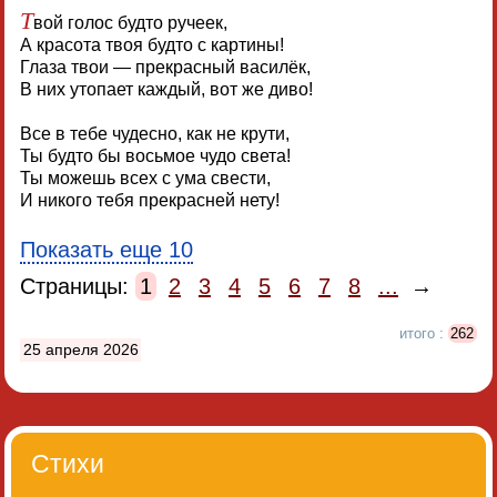
Т
вой голос будто ручеек,
А красота твоя будто с картины!
Глаза твои — прекрасный василёк,
В них утопает каждый, вот же диво!
Все в тебе чудесно, как не крути,
Ты будто бы восьмое чудо света!
Ты можешь всех с ума свести,
И никого тебя прекрасней нету!
Показать еще 10
Страницы:
1
2
3
4
5
6
7
8
...
→
итого :
262
25 апреля 2026
Стихи