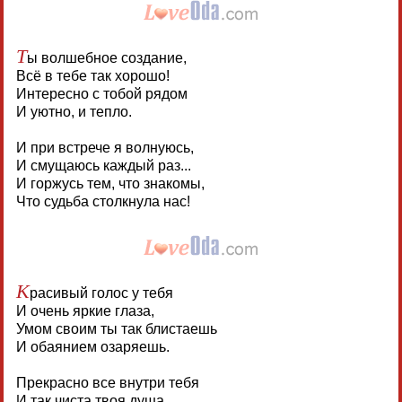
Т
ы волшебное создание,
Всё в тебе так хорошо!
Интересно с тобой рядом
И уютно, и тепло.
И при встрече я волнуюсь,
И смущаюсь каждый раз...
И горжусь тем, что знакомы,
Что судьба столкнула нас!
К
расивый голос у тебя
И очень яркие глаза,
Умом своим ты так блистаешь
И обаянием озаряешь.
Прекрасно все внутри тебя
И так чиста твоя душа,