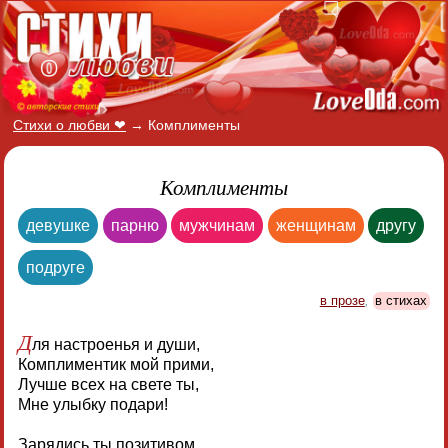
Стихи о любви ❤
→
Комплименты
Комплименты
девушке
парню
мужчинам
женщинам
другу
подруге
в прозе
,
в стихах
Д
ля настроенья и души,
Комплиментик мой прими,
Лучше всех на свете ты,
Мне улыбку подари!
Зарядись ты позитивом,