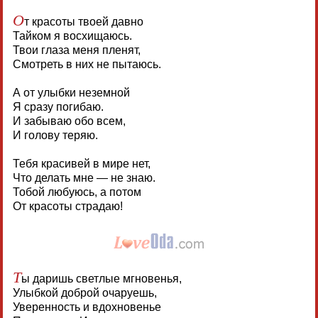
О
т красоты твоей давно
Тайком я восхищаюсь.
Твои глаза меня пленят,
Смотреть в них не пытаюсь.
А от улыбки неземной
Я сразу погибаю.
И забываю обо всем,
И голову теряю.
Тебя красивей в мире нет,
Что делать мне — не знаю.
Тобой любуюсь, а потом
От красоты страдаю!
Т
ы даришь светлые мгновенья,
Улыбкой доброй очаруешь,
Уверенность и вдохновенье