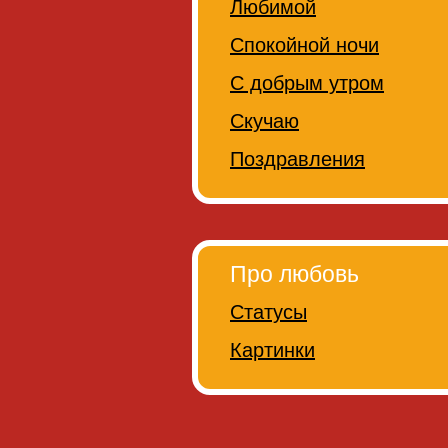
Любимой
Спокойной ночи
С добрым утром
Скучаю
Поздравления
Про любовь
Статусы
Картинки