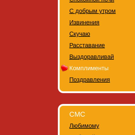
С добрым утром
Извинения
Скучаю
Расставание
Выздоравливай
Комплименты
Поздравления
СМС
Любимому