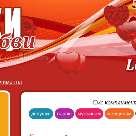
лименты
Смс комплимен
девушке
парню
мужчинам
женщинам
К