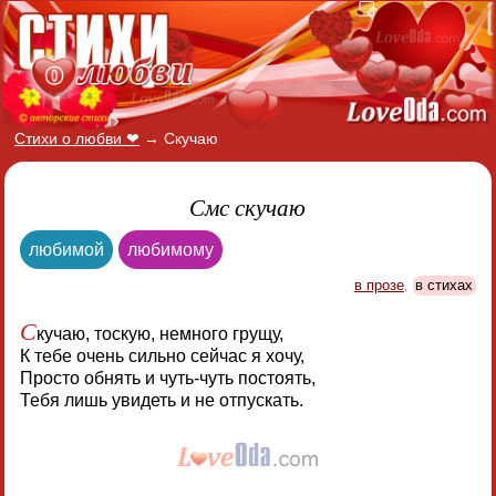
Стихи о любви ❤
→
Скучаю
Смс скучаю
любимой
любимому
в прозе
,
в стихах
С
кучаю, тоскую, немного грущу,
К тебе очень сильно сейчас я хочу,
Просто обнять и чуть-чуть постоять,
Тебя лишь увидеть и не отпускать.