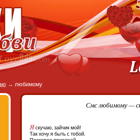
аю
→
любимому
Смс любимому — с
Я
скучаю, зайчик мой!
Так хочу я быть с тобой.