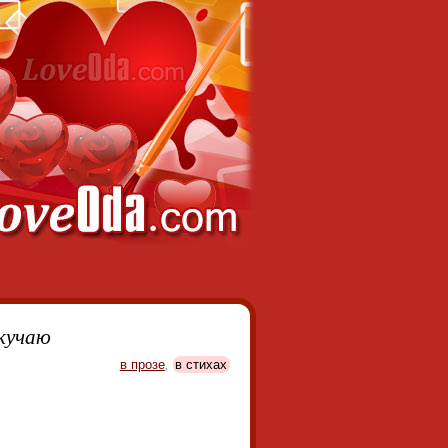
кучаю
в прозе
,
в стихах