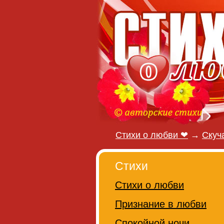
Стихи о любви ❤
→
Скуч
Стихи
Стихи о любви
Признание в любви
Спокойной ночи