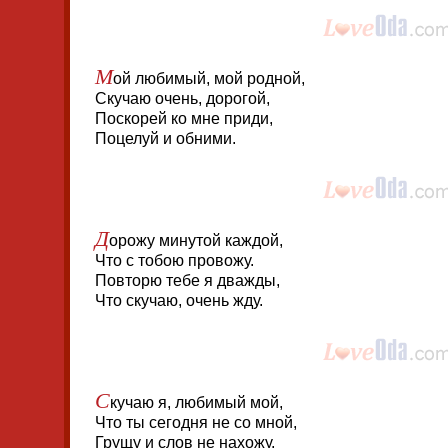
М
ой любимый, мой родной,
Скучаю очень, дорогой,
Поскорей ко мне приди,
Поцелуй и обними.
Д
орожу минутой каждой,
Что с тобою провожу.
Повторю тебе я дважды,
Что скучаю, очень жду.
С
кучаю я, любимый мой,
Что ты сегодня не со мной,
Грущу и слов не нахожу,