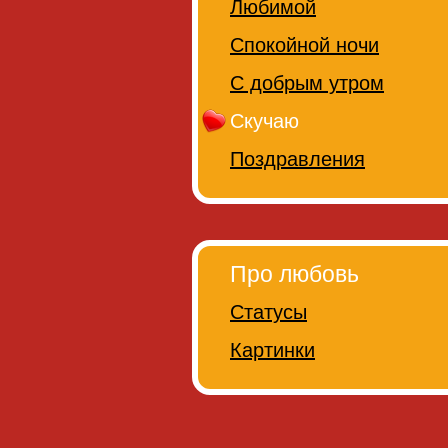
Любимой
Спокойной ночи
С добрым утром
Скучаю
Поздравления
Про любовь
Статусы
Картинки