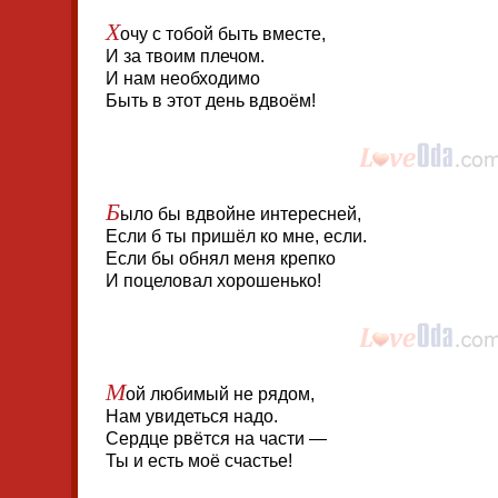
Х
очу с тобой быть вместе,
И за твоим плечом.
И нам необходимо
Быть в этот день вдвоём!
Б
ыло бы вдвойне интересней,
Если б ты пришёл ко мне, если.
Если бы обнял меня крепко
И поцеловал хорошенько!
М
ой любимый не рядом,
Нам увидеться надо.
Сердце рвётся на части —
Ты и есть моё счастье!