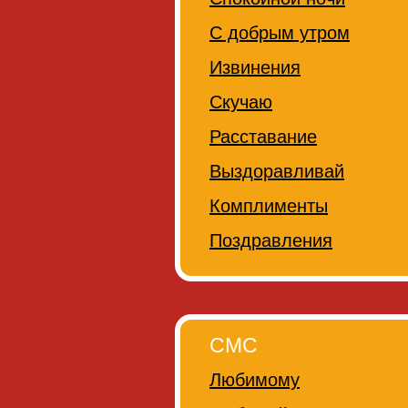
С добрым утром
Извинения
Скучаю
Расставание
Выздоравливай
Комплименты
Поздравления
СМС
Любимому