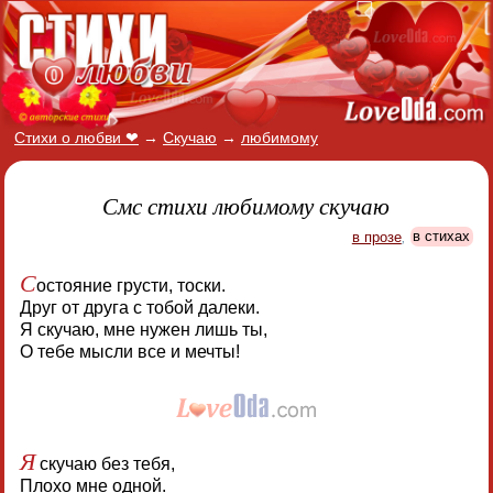
Стихи о любви ❤
→
Скучаю
→
любимому
Смс стихи любимому скучаю
в прозе
,
в стихах
С
остояние грусти, тоски.
Друг от друга с тобой далеки.
Я скучаю, мне нужен лишь ты,
О тебе мысли все и мечты!
Я
скучаю без тебя,
Плохо мне одной.