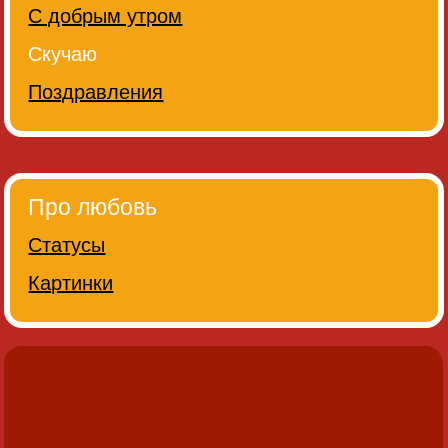
С добрым утром
Скучаю
Поздравления
Про любовь
Статусы
Картинки