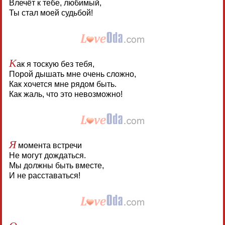
Влечёт к тебе, любимый,
Ты стал моей судьбой!
К
ак я тоскую без тебя,
Порой дышать мне очень сложно,
Как хочется мне рядом быть.
Как жаль, что это невозможно!
Я
момента встречи
Не могут дождаться.
Мы должны быть вместе,
И не расставаться!
О