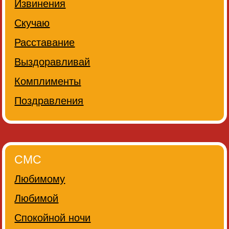
Извинения
Скучаю
Расставание
Выздоравливай
Комплименты
Поздравления
СМС
Любимому
Любимой
Спокойной ночи