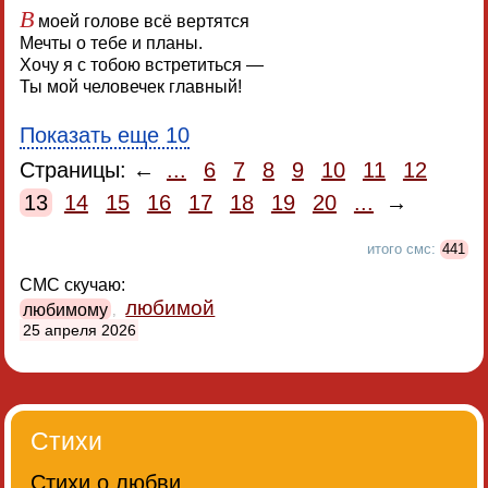
В
моей голове всё вертятся
Мечты о тебе и планы.
Хочу я с тобою встретиться —
Ты мой человечек главный!
Показать еще 10
Страницы: ←
...
6
7
8
9
10
11
12
13
14
15
16
17
18
19
20
...
→
итого смс:
441
СМС скучаю:
любимой
любимому
,
25 апреля 2026
Стихи
Стихи о любви