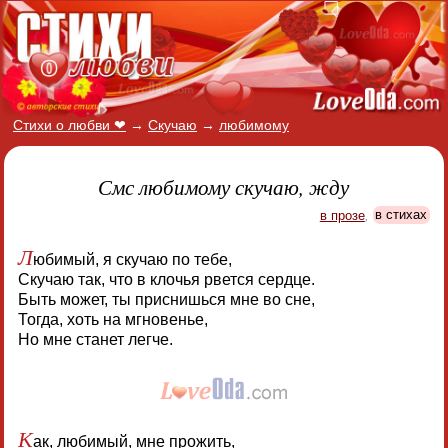
Стихи о любви ❤
→
Скучаю
→
любимому
Смс любимому скучаю, жду
в прозе
,
в стихах
Л
юбимый, я скучаю по тебе,
Скучаю так, что в клочья рвется сердце.
Быть может, ты приснишься мне во сне,
Тогда, хоть на мгновенье,
Но мне станет легче.
К
ак, любимый, мне прожить,