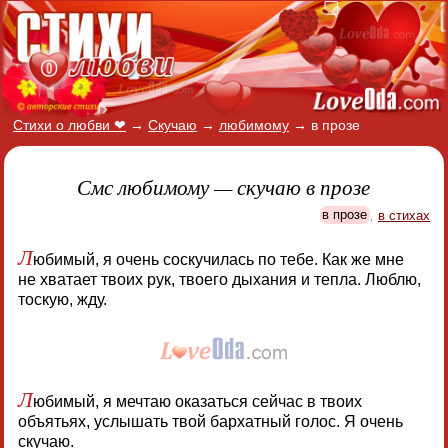
Стихи о любви ❤
→
Скучаю
→
любимому
→
в прозе
Смс любимому — скучаю в прозе
в прозе
,
в стихах
Л
юбимый, я очень соскучилась по тебе. Как же мне
не хватает твоих рук, твоего дыхания и тепла. Люблю,
тоскую, жду.
Л
юбимый, я мечтаю оказаться сейчас в твоих
объятьях, услышать твой бархатный голос. Я очень
скучаю.