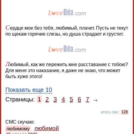
С
ердце мое без тебя, любимый, плачет. Пусть не текут
по щекам горячие слезы, но душа страдает и грустит.
Л
юбимый, как же пережить мне расставание с тобою?
Для меня это наказание, я даже не знаю, что может
быть хуже этого!
Показать еще 10
Страницы:
1
2
3
4
5
6
7
→
итого смс:
128
СМС скучаю:
любимой
любимому
,