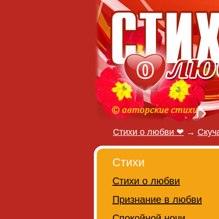
Стихи о любви ❤
→
Скуч
Стихи
Стихи о любви
Признание в любви
Спокойной ночи