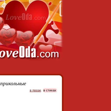
 прикольные
в прозе
,
в стихах