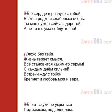
М
оё сердце в разлуке с тобой
Бьётся редко и слабенько очень.
Ты мне нужен сейчас, дорогой,
А не то я с ума сойду, точно!
П
лохо без тебя,
Жизнь теряет смысл.
Всё становится каким-то серым!
С каждым днём сильней
Встречи жду с тобой
Крепнет и любовь моя и вера!
М
не от скуки не укрыться
Под замком, под одеялом.