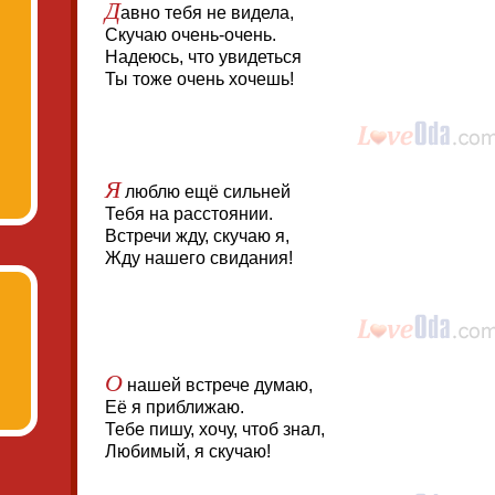
Д
авно тебя не видела,
Скучаю очень-очень.
Надеюсь, что увидеться
Ты тоже очень хочешь!
Я
люблю ещё сильней
Тебя на расстоянии.
Встречи жду, скучаю я,
Жду нашего свидания!
О
нашей встрече думаю,
Её я приближаю.
Тебе пишу, хочу, чтоб знал,
Любимый, я скучаю!