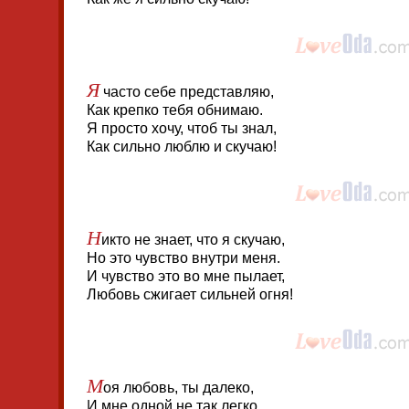
Я
часто себе представляю,
Как крепко тебя обнимаю.
Я просто хочу, чтоб ты знал,
Как сильно люблю и скучаю!
Н
икто не знает, что я скучаю,
Но это чувство внутри меня.
И чувство это во мне пылает,
Любовь сжигает сильней огня!
М
оя любовь, ты далеко,
И мне одной не так легко.