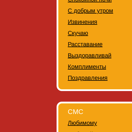
С добрым утром
Извинения
Скучаю
Расставание
Выздоравливай
Комплименты
Поздравления
СМС
Любимому