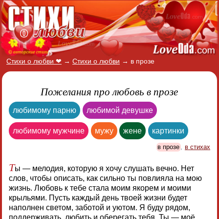
Стихи о любви ❤
→
Стихи о любви
→
в прозе
Пожелания про любовь в прозе
любимому парню
любимой девушке
любимому мужчине
мужу
жене
картинки
в прозе
,
в стихах
Т
ы — мелодия, которую я хочу слушать вечно. Нет
слов, чтобы описать, как сильно ты повлияла на мою
жизнь. Любовь к тебе стала моим якорем и моими
крыльями. Пусть каждый день твоей жизни будет
наполнен светом, заботой и уютом. Я буду рядом,
поддерживать, любить и оберегать тебя. Ты — моё