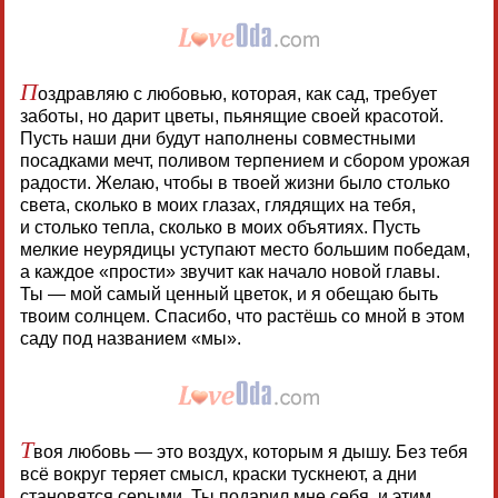
П
оздравляю с любовью, которая, как сад, требует
заботы, но дарит цветы, пьянящие своей красотой.
Пусть наши дни будут наполнены совместными
посадками мечт, поливом терпением и сбором урожая
радости. Желаю, чтобы в твоей жизни было столько
света, сколько в моих глазах, глядящих на тебя,
и столько тепла, сколько в моих объятиях. Пусть
мелкие неурядицы уступают место большим победам,
а каждое «прости» звучит как начало новой главы.
Ты — мой самый ценный цветок, и я обещаю быть
твоим солнцем. Спасибо, что растёшь со мной в этом
саду под названием «мы».
Т
воя любовь — это воздух, которым я дышу. Без тебя
всё вокруг теряет смысл, краски тускнеют, а дни
становятся серыми. Ты подарил мне себя, и этим