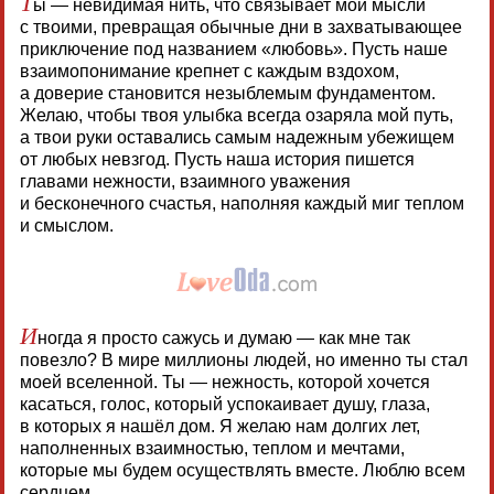
Т
ы — невидимая нить, что связывает мои мысли
с твоими, превращая обычные дни в захватывающее
приключение под названием «любовь». Пусть наше
взаимопонимание крепнет с каждым вздохом,
а доверие становится незыблемым фундаментом.
Желаю, чтобы твоя улыбка всегда озаряла мой путь,
а твои руки оставались самым надежным убежищем
от любых невзгод. Пусть наша история пишется
главами нежности, взаимного уважения
и бесконечного счастья, наполняя каждый миг теплом
и смыслом.
И
ногда я просто сажусь и думаю — как мне так
повезло? В мире миллионы людей, но именно ты стал
моей вселенной. Ты — нежность, которой хочется
касаться, голос, который успокаивает душу, глаза,
в которых я нашёл дом. Я желаю нам долгих лет,
наполненных взаимностью, теплом и мечтами,
которые мы будем осуществлять вместе. Люблю всем
сердцем.