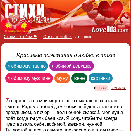
Стихи о любви ❤
→
Стихи о любви
→
в прозе
Красивые пожелания о любви в прозе
любимому парню
любимой девушке
любимому мужчине
мужу
жене
картинки
в прозе
,
в стихах
Т
ы принесла в мой мир то, чего ему так не хватало —
смысл. Рядом с тобой даже обычный день становится
праздником, а вечер — волшебной сказкой. Моя душа
поёт, когда ты улыбаешься. Я хочу, чтобы ты всегда
чувствовала себя любимой, важной, нужной.
Ты достойна всего самого прекрасного в этом мире —