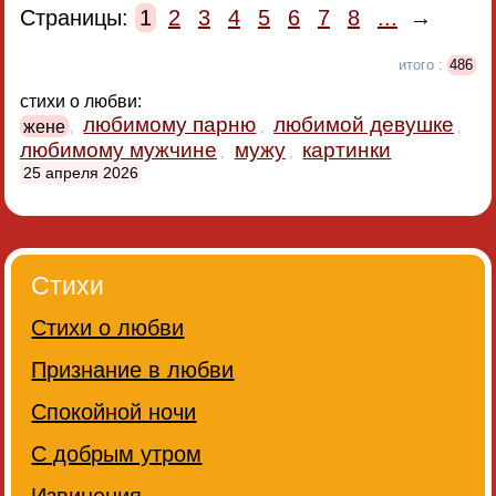
Страницы:
1
2
3
4
5
6
7
8
...
→
итого :
486
стихи о любви:
любимому парню
любимой девушке
жене
,
,
,
любимому мужчине
мужу
картинки
,
,
25 апреля 2026
Стихи
Стихи о любви
Признание в любви
Спокойной ночи
С добрым утром