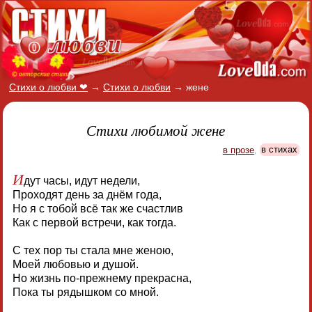
Стихи о любви ❤
→
Стихи о любви
→
жене
Стихи любимой жене
в прозе
,
в стихах
И
дут часы, идут недели,
Проходят день за днём года,
Но я с тобой всё так же счастлив
Как с первой встречи, как тогда.
С тех пор ты стала мне женою,
Моей любовью и душой.
Но жизнь по-прежнему прекрасна,
Пока ты рядышком со мной.