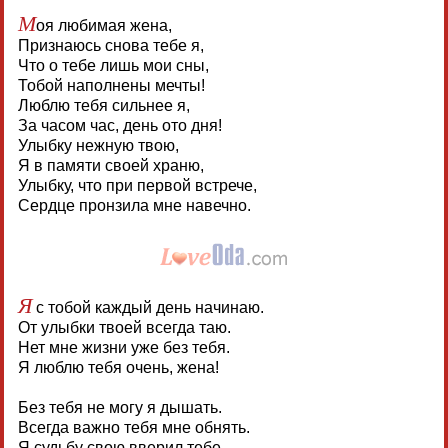
М
оя любимая жена,
Признаюсь снова тебе я,
Что о тебе лишь мои сны,
Тобой наполнены мечты!
Люблю тебя сильнее я,
За часом час, день ото дня!
Улыбку нежную твою,
Я в памяти своей храню,
Улыбку, что при первой встрече,
Сердце пронзила мне навечно.
Я
с тобой каждый день начинаю.
От улыбки твоей всегда таю.
Нет мне жизни уже без тебя.
Я люблю тебя очень, жена!
Без тебя не могу я дышать.
Всегда важно тебя мне обнять.
Я судьбу свою вверил тебе.