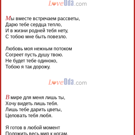
М
ы вместе встречаем рассветы,
Дарю тебе сердца тепло,
И в жизни родней тебя нету,
С тобою мне быть повезло.
Любовь моя нежным потоком
Согреет пусть душу твою.
Не будет тебе одиноко,
Тобою я так дорожу.
В
мире для меня лишь ты,
Хочу видеть лишь тебя.
Лишь тебе дарить цветы,
Целовать тебя любя.
Я готов в любой момент
Положить весь мир к ногам.