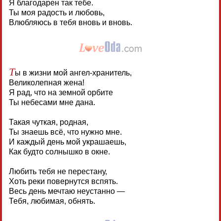
Я благодарен так тебе.
Ты моя радость и любовь,
Влюбляюсь в тебя вновь и вновь.
Т
ы в жизни мой ангел-хранитель,
Великолепная жена!
Я рад, что на земной орбите
Ты небесами мне дана.
Такая чуткая, родная,
Ты знаешь всё, что нужно мне.
И каждый день мой украшаешь,
Как будто солнышко в окне.
Любить тебя не перестану,
Хоть реки повернутся вспять.
Весь день мечтаю неустанно —
Тебя, любимая, обнять.