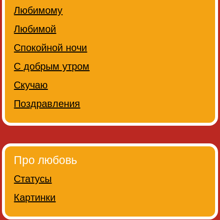
Любимому
Любимой
Спокойной ночи
С добрым утром
Скучаю
Поздравления
Про любовь
Статусы
Картинки