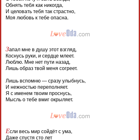
Обнять тебя как никогда,
И целовать тебя так страстно,
Моя любовь к тебе опасна.
З
апал мне в душу этот взгляд,
Коснусь руки, и сердце млеет.
Люблю. Мне нет пути назад,
Лишь образ твой меня согреет.
Лишь вспомню — сразу улыбнусь,
И нежностью переполняет.
Я с именем твоим проснусь,
Мысль о тебе вмиг окрыляет.
Е
сли весь мир сойдёт с ума,
Даже спустя сто лет