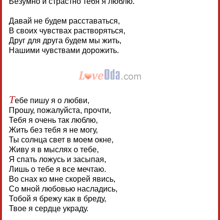
Безумно и страстно тебя я люблю.
Давай не будем расставаться,
В своих чувствах растворяться,
Друг для друга будем мы жить,
Нашими чувствами дорожить.
Т
ебе пишу я о любви,
Прошу, пожалуйста, прочти,
Тебя я очень так люблю,
Жить без тебя я не могу,
Ты солнца свет в моем окне,
Живу я в мыслях о тебе,
Я спать ложусь и засыпая,
Лишь о тебе я все мечтаю.
Во снах ко мне скорей явись,
Со мной любовью насладись,
Тобой я брежу как в бреду,
Твое я сердце украду.