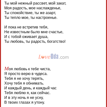
Ты мой нежный рассвет, мой закат,
Моя радость, мое наслажденье,
Ты спокойствие, ты же азарт,
Ты тепло мое, ты настроенье.
И пока не встретив тебя,
Не известным было мне счастье,
И с тобой оживает душа,
Ты любовь, ты радость, богатство!
М
оя любовь к тебе чиста,
Я просто верю в чудеса.
Тебя я не хочу терять,
Хочу тебя я обнимать.
И каждый день, и каждый час
Тебя люблю я, как сейчас.
И в эту ночь я не усну,
В твоих глазах я утону.