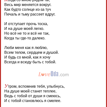
Весь мир меняется вокруг.
Как будто солнце из-за туч
Печаль и тьму рассеет вдруг.
И отступает прочь тоска,
И на душе моей легко.
Но всё не то и всё не так,
Когда ты где-то далеко.
Люби меня как я люблю,
Всем телом, сердцем и душой.
И будь со мной, как я хочу
Всегда и всюду быть с тобой.
У
тром, вспомнив тебя, улыбнусь,
На душе моей станет теплее,
Ведь с тобой от души я смеюсь,
И с тобой становлюсь я смелее.