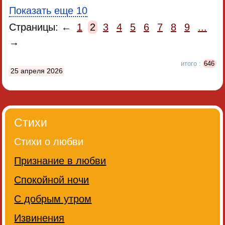
Показать еще 10
Страницы: ←
1
2
3
4
5
6
7
8
9
...
→
итого :
646
25 апреля 2026
Стихи
Стихи о любви
Признание в любви
Спокойной ночи
С добрым утром
Извинения