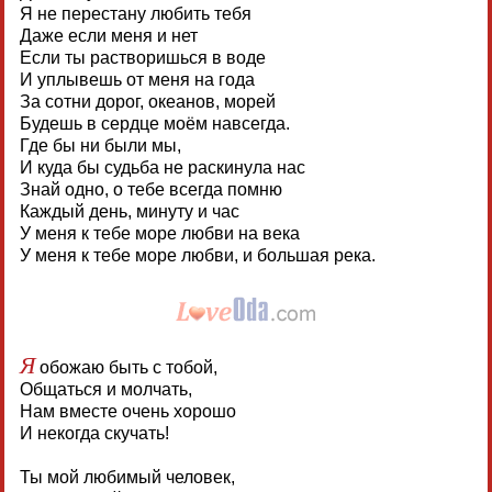
Я не перестану любить тебя
Даже если меня и нет
Если ты растворишься в воде
И уплывешь от меня на года
За сотни дорог, океанов, морей
Будешь в сердце моём навсегда.
Где бы ни были мы,
И куда бы судьба не раскинула нас
Знай одно, о тебе всегда помню
Каждый день, минуту и час
У меня к тебе море любви на века
У меня к тебе море любви, и большая река.
Я
обожаю быть с тобой,
Общаться и молчать,
Нам вместе очень хорошо
И некогда скучать!
Ты мой любимый человек,