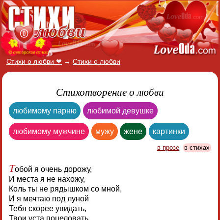
Стихи о любви ❤
→
Стихи о любви
Стихотворение о любви
любимому парню
любимой девушке
любимому мужчине
мужу
жене
картинки
в прозе
,
в стихах
Т
обой я очень дорожу,
И места я не нахожу,
Коль ты не рядышком со мной,
И я мечтаю под луной
Тебя скорее увидать,
Твои уста поцеловать,