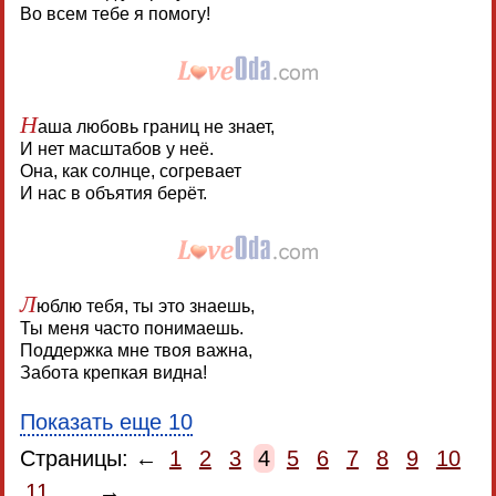
Во всем тебе я помогу!
Н
аша любовь границ не знает,
И нет масштабов у неё.
Она, как солнце, согревает
И нас в объятия берёт.
Л
юблю тебя, ты это знаешь,
Ты меня часто понимаешь.
Поддержка мне твоя важна,
Забота крепкая видна!
Показать еще 10
Страницы: ←
1
2
3
4
5
6
7
8
9
10
11
...
→