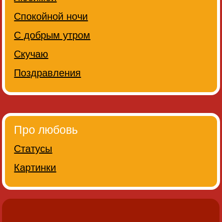
Спокойной ночи
С добрым утром
Скучаю
Поздравления
Про любовь
Статусы
Картинки