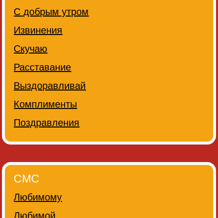
С добрым утром
Извинения
Скучаю
Расставание
Выздоравливай
Комплименты
Поздравления
СМС
Любимому
Любимой