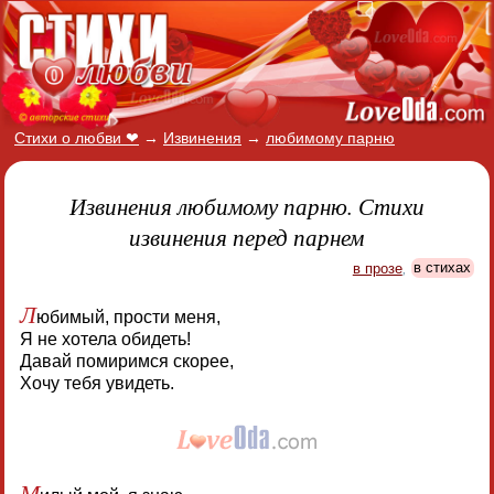
Стихи о любви ❤
→
Извинения
→
любимому парню
Извинения любимому парню. Стихи
извинения перед парнем
в прозе
,
в стихах
Л
юбимый, прости меня,
Я не хотела обидеть!
Давай помиримся скорее,
Хочу тебя увидеть.
М