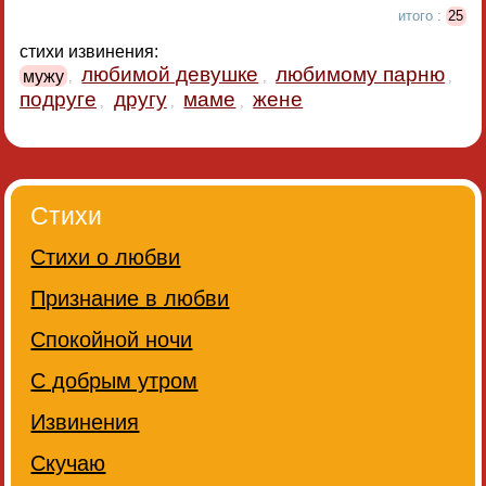
итого :
25
стихи извинения:
любимой девушке
любимому парню
мужу
,
,
,
подруге
другу
маме
жене
,
,
,
Стихи
Стихи о любви
Признание в любви
Спокойной ночи
С добрым утром
Извинения
Скучаю