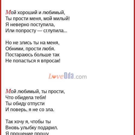
М
ой хороший и любимый,
Ты прости меня, мой милый!
Я неверно поступила,
Или попросту — сглупила...
Но не злись ты на меня,
Обними, прости любя.
Постараюсь больше так
Не попасться я впросак!
М
ой любимый, ты прости,
Что обидела тебя!
Ты обиду отпусти
И поверь, я не со зла.
Так хочу я, чтобы ты
Вновь улыбку подарил.
Я прощение прошу