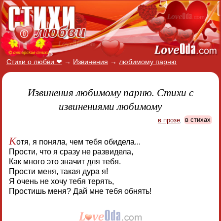
Стихи о любви ❤
→
Извинения
→
любимому парню
Извинения любимому парню. Стихи с
извинениями любимому
в прозе
,
в стихах
К
отя, я поняла, чем тебя обидела...
Прости, что я сразу не развидела,
Как много это значит для тебя.
Прости меня, такая дура я!
Я очень не хочу тебя терять,
Простишь меня? Дай мне тебя обнять!