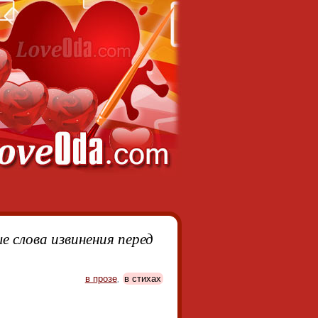
 слова извинения перед
в прозе
,
в стихах