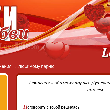
нения
→
любимому парню
Извинения любимому парню. Душевные
парнем
П
оговорить с тобой решилась,