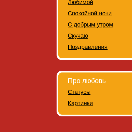
Любимой
Спокойной ночи
С добрым утром
Скучаю
Поздравления
Про любовь
Статусы
Картинки