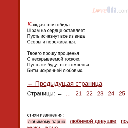
К
аждая твоя обида
Шрам на сердце оставляет.
Пусть исчезнут все из вида
Ссоры и переживанья.
Твоего прошу прощенья
С нескрываемой тоскою.
Пусть же будут все сомненья
Биты искренней любовью.
← Предыдущая страница
Страницы: ←
...
21
22
23
24
25
стихи извинения:
любимой девушке
по
любимому парню
,
,
мужу
жене