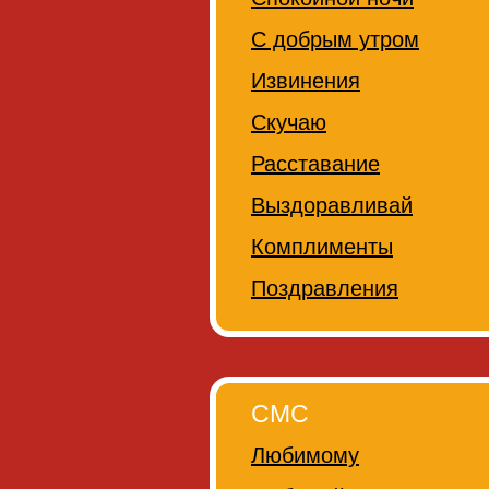
С добрым утром
Извинения
Скучаю
Расставание
Выздоравливай
Комплименты
Поздравления
СМС
Любимому