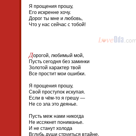
Я прощения прошу,
Его искренне хочу.
Дорог ты мне и любовь,
Что у нас сейчас с тобой!
Д
орогой, любимый мой,
Пусть сегодня без заминки
Золотой характер твой
Все простит мои ошибки.
Я прощения прошу,
Свой проступок искупая.
Если в чём-то я грешу —
Не со зла это деянье.
Пусть меж нами никогда
Не иссякнет пониманье.
И не станут холода
Вглубь души струиться втайне.