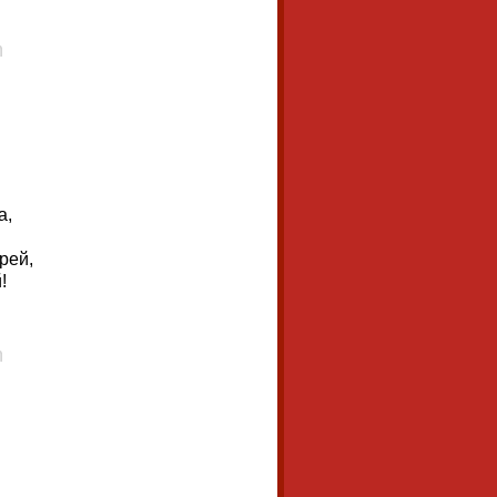
а,
рей,
!