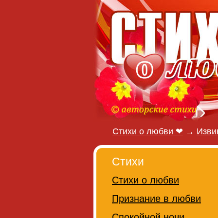
Стихи о любви ❤
→
Изви
Стихи
Стихи о любви
Признание в любви
Спокойной ночи