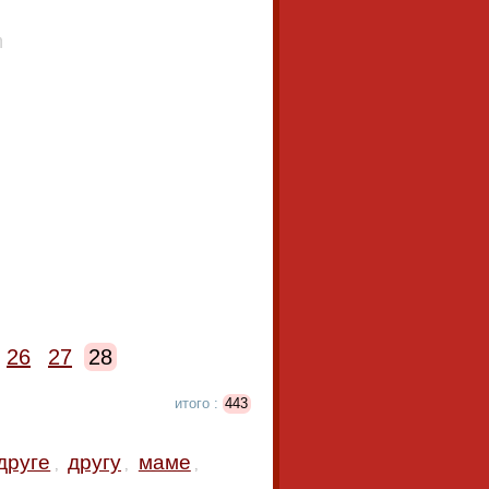
26
27
28
итого :
443
друге
другу
маме
,
,
,