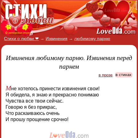
Стихи о любви ❤
→
Извинения
→
любимому парню
Извинения любимому парню. Извинения перед
парнем
в прозе
,
в стихах
М
не хотелось принести извинения свои!
Я обидела, я знаю и прекрасно понимаю
Чувства все твои сейчас.
Говорю я без прикрас,
Что раскаиваюсь очень
И прошу прощение срочно!