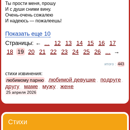
Ты прости меня, прошу
И с души сними вину.
Очень-очень сожалею
И надеюсь — пожалеешь!
Показать еще 10
Страницы: ←
...
12
13
14
15
16
17
18
19
20
21
22
23
24
25
26
...
→
итого :
443
стихи извинения:
любимой девушке
подруге
любимому парню
,
,
,
другу
маме
мужу
жене
,
,
,
25 апреля 2026
Стихи