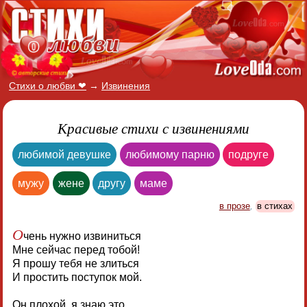
Стихи о любви ❤
→
Извинения
Красивые стихи с извинениями
любимой девушке
любимому парню
подруге
мужу
жене
другу
маме
в прозе
,
в стихах
О
чень нужно извиниться
Мне сейчас перед тобой!
Я прошу тебя не злиться
И простить поступок мой.
Он плохой, я знаю это,