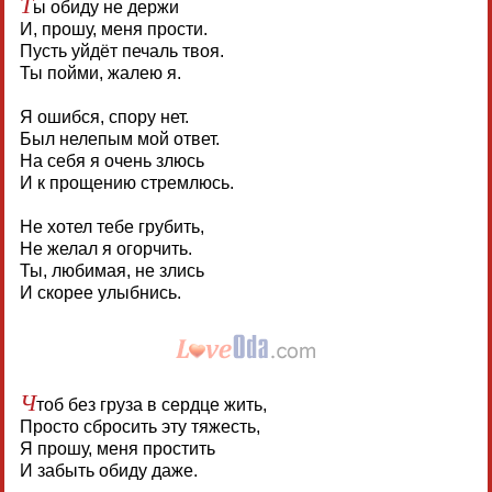
Т
ы обиду не держи
И, прошу, меня прости.
Пусть уйдёт печаль твоя.
Ты пойми, жалею я.
Я ошибся, спору нет.
Был нелепым мой ответ.
На себя я очень злюсь
И к прощению стремлюсь.
Не хотел тебе грубить,
Не желал я огорчить.
Ты, любимая, не злись
И скорее улыбнись.
Ч
тоб без груза в сердце жить,
Просто сбросить эту тяжесть,
Я прошу, меня простить
И забыть обиду даже.