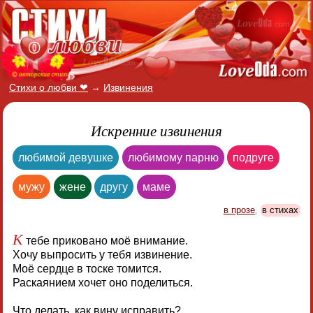
Стихи о любви ❤
→
Извинения
Искренние извинения
любимой девушке
любимому парню
подруге
мужу
жене
другу
маме
в прозе
,
в стихах
К
тебе приковано моё внимание.
Хочу выпросить у тебя извинение.
Моё сердце в тоске томится.
Раскаянием хочет оно поделиться.
Что делать, как вину исправить?