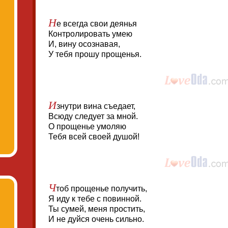
Н
е всегда свои деянья
Контролировать умею
И, вину осознавая,
У тебя прошу прощенья.
И
знутри вина съедает,
Всюду следует за мной.
О прощенье умоляю
Тебя всей своей душой!
Ч
тоб прощенье получить,
Я иду к тебе с повинной.
Ты сумей, меня простить,
И не дуйся очень сильно.