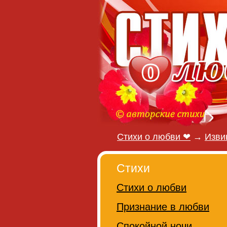
Стихи о любви ❤
→
Изви
Стихи
Стихи о любви
Признание в любви
Спокойной ночи