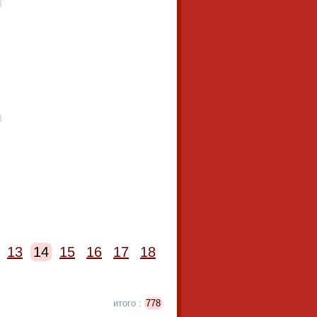
13
14
15
16
17
18
итого :
778