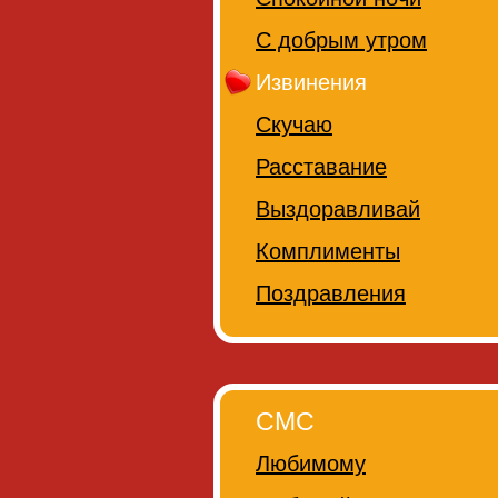
С добрым утром
Извинения
Скучаю
Расставание
Выздоравливай
Комплименты
Поздравления
СМС
Любимому