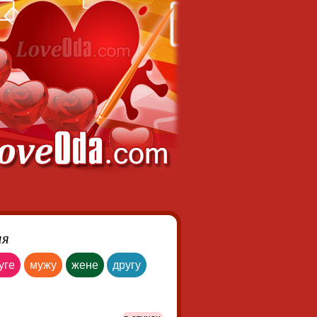
ия
уге
мужу
жене
другу