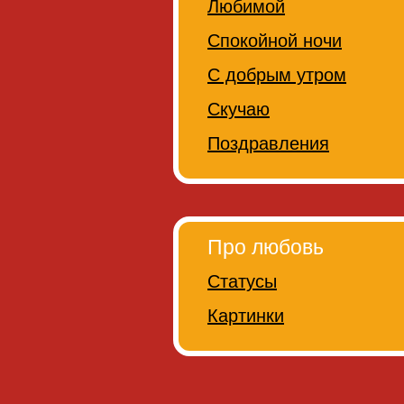
Любимой
Спокойной ночи
С добрым утром
Скучаю
Поздравления
Про любовь
Статусы
Картинки