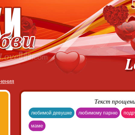
нения
Текст прощен
любимой девушке
любимому парню
подр
маме