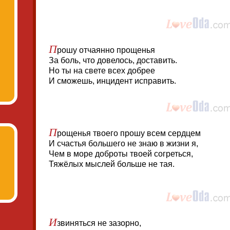
П
рошу отчаянно прощенья
За боль, что довелось, доставить.
Но ты на свете всех добрее
И сможешь, инцидент исправить.
П
рощенья твоего прошу всем сердцем
И счастья большего не знаю в жизни я,
Чем в море доброты твоей согреться,
Тяжёлых мыслей больше не тая.
И
звиняться не зазорно,