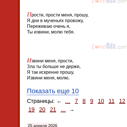
П
рости, прости меня, прошу,
Я дни в мученьях провожу,
Переживаю очень я,
Ты извини, молю тебя.
И
звини меня, прости,
Зла ты больше не держи,
Я так искренне прошу,
Извини меня, молю.
Показать еще 10
Страницы: ←
...
7
8
9
10
11
12
19
20
21
...
→
25 апреля 2026