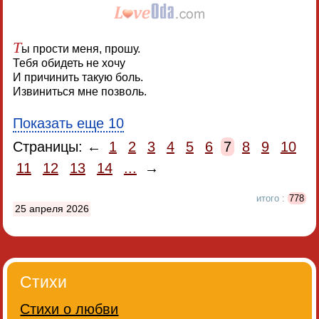
Т
ы прости меня, прошу.
Тебя обидеть не хочу
И причинить такую боль.
Извиниться мне позволь.
Показать еще 10
Страницы: ←
1
2
3
4
5
6
7
8
9
10
11
12
13
14
...
→
итого :
778
25 апреля 2026
Стихи
Стихи о любви