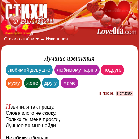
Стихи о любви ❤
→
Извинения
Лучшие извинения
любимой девушке
любимому парню
подруге
мужу
жене
другу
маме
в прозе
,
в стихах
И
звини, я так прошу,
Слова злого не скажу.
Только ты меня прости,
Лучшее во мне найди.
Не обижу, обещаю,