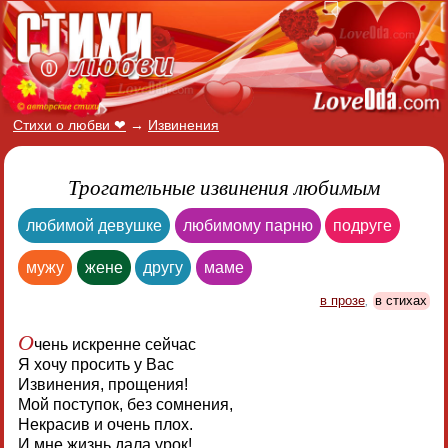
Стихи о любви ❤
→
Извинения
Трогательные извинения любимым
любимой девушке
любимому парню
подруге
мужу
жене
другу
маме
в прозе
,
в стихах
О
чень искренне сейчас
Я хочу просить у Вас
Извинения, прощения!
Мой поступок, без сомнения,
Некрасив и очень плох.
И мне жизнь дала урок!