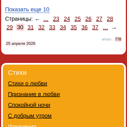
Показать еще 10
Страницы: ←
...
23
24
25
26
27
28
29
30
31
32
33
34
35
36
37
...
→
итого :
778
25 апреля 2026
Стихи
Стихи о любви
Признание в любви
Спокойной ночи
С добрым утром
Извинения