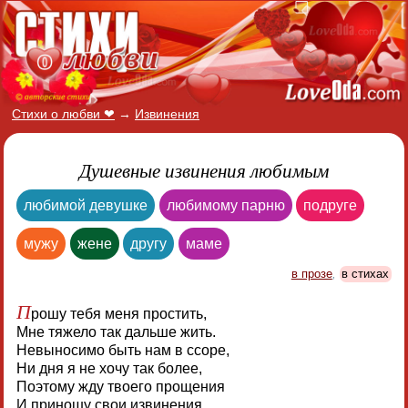
Стихи о любви ❤
→
Извинения
Душевные извинения любимым
любимой девушке
любимому парню
подруге
мужу
жене
другу
маме
в прозе
,
в стихах
П
рошу тебя меня простить,
Мне тяжело так дальше жить.
Невыносимо быть нам в ссоре,
Ни дня я не хочу так более,
Поэтому жду твоего прощения
И приношу свои извинения.