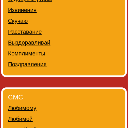
Извинения
Скучаю
Расставание
Выздоравливай
Комплименты
Поздравления
СМС
Любимому
Любимой