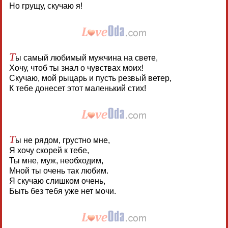
Но грущу, скучаю я!
Т
ы самый любимый мужчина на свете,
Хочу, чтоб ты знал о чувствах моих!
Скучаю, мой рыцарь и пусть резвый ветер,
К тебе донесет этот маленький стих!
Т
ы не рядом, грустно мне,
Я хочу скорей к тебе,
Ты мне, муж, необходим,
Мной ты очень так любим.
Я скучаю слишком очень,
Быть без тебя уже нет мочи.