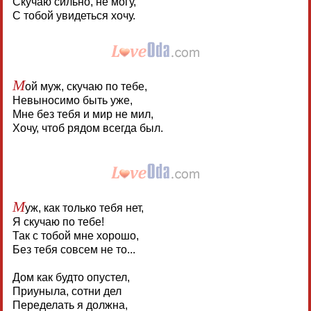
Скучаю сильно, не могу,
С тобой увидеться хочу.
М
ой муж, скучаю по тебе,
Невыносимо быть уже,
Мне без тебя и мир не мил,
Хочу, чтоб рядом всегда был.
М
уж, как только тебя нет,
Я скучаю по тебе!
Так с тобой мне хорошо,
Без тебя совсем не то...
Дом как будто опустел,
Приуныла, сотни дел
Переделать я должна,