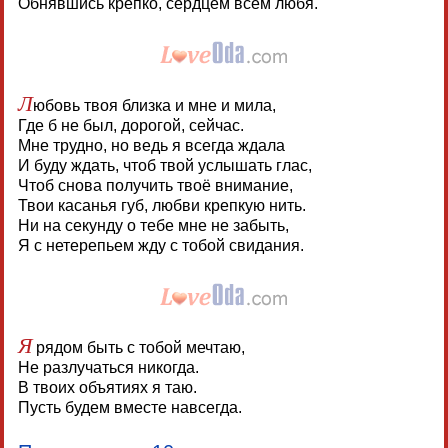
Обнявшись крепко, сердцем всем любя.
Л
юбовь твоя близка и мне и мила,
Где б не был, дорогой, сейчас.
Мне трудно, но ведь я всегда ждала
И буду ждать, чтоб твой услышать глас,
Чтоб снова получить твоё внимание,
Твои касанья губ, любви крепкую нить.
Ни на секунду о тебе мне не забыть,
Я с нетерепьем жду с тобой свидания.
Я
рядом быть с тобой мечтаю,
Не разлучаться никогда.
В твоих объятиях я таю.
Пусть будем вместе навсегда.