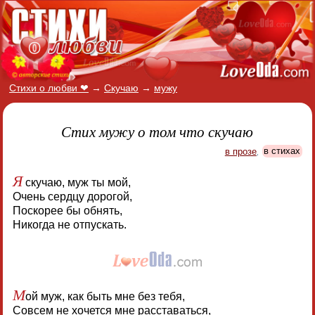
Стихи о любви ❤
→
Скучаю
→
мужу
Стих мужу о том что скучаю
в прозе
,
в стихах
Я
скучаю, муж ты мой,
Очень сердцу дорогой,
Поскорее бы обнять,
Никогда не отпускать.
М
ой муж, как быть мне без тебя,
Совсем не хочется мне расставаться,