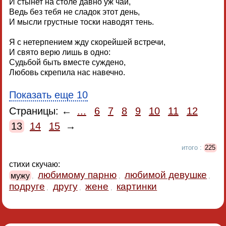
И стынет на столе давно уж чай,
Ведь без тебя не сладок этот день,
И мысли грустные тоски наводят тень.
Я с нетерпением жду скорейшей встречи,
И свято верю лишь в одно:
Судьбой быть вместе суждено,
Любовь скрепила нас навечно.
Показать еще 10
Страницы: ←
...
6
7
8
9
10
11
12
13
14
15
→
итого :
225
стихи скучаю:
любимому парню
любимой девушке
мужу
,
,
,
подруге
другу
жене
картинки
,
,
,