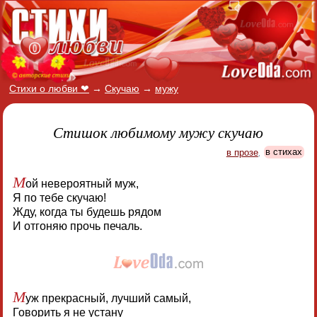
Стихи о любви ❤
→
Скучаю
→
мужу
Стишок любимому мужу скучаю
в прозе
,
в стихах
М
ой невероятный муж,
Я по тебе скучаю!
Жду, когда ты будешь рядом
И отгоняю прочь печаль.
М
уж прекрасный, лучший самый,
Говорить я не устану