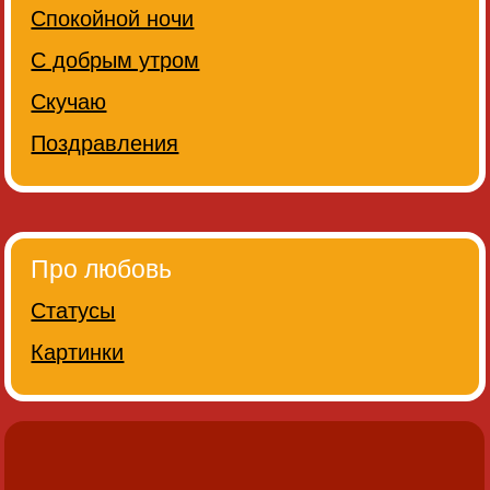
Спокойной ночи
С добрым утром
Скучаю
Поздравления
Про любовь
Статусы
Картинки