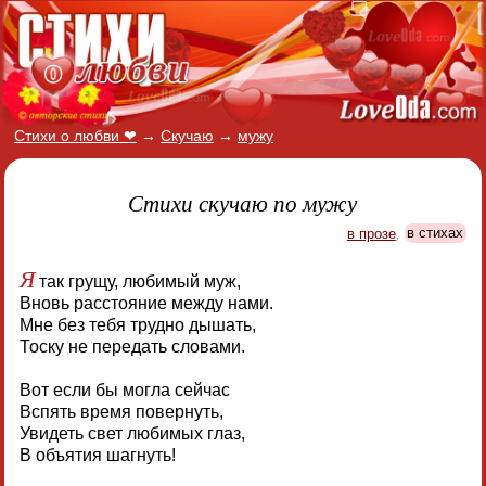
Стихи о любви ❤
→
Скучаю
→
мужу
Стихи скучаю по мужу
в прозе
,
в стихах
Я
так грущу, любимый муж,
Вновь расстояние между нами.
Мне без тебя трудно дышать,
Тоску не передать словами.
Вот если бы могла сейчас
Вспять время повернуть,
Увидеть свет любимых глаз,
В объятия шагнуть!