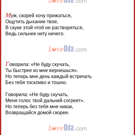
М
уж, скорей хочу прижаться,
Ощутить дыхание твое,
В скуке этой чтоб не растворяться,
Ведь сильнее нету ничего.
Г
оворила: «Не буду скучать,
Ты быстрее ко мне вернешься».
Но теперь мне день каждый встречать
Без тебя тоскливо и тошно.
Говорила: «Не буду скучать,
Меня голос твой дальний согреет».
Но теперь без тебя мне никак,
Возвращайся домой скорее.