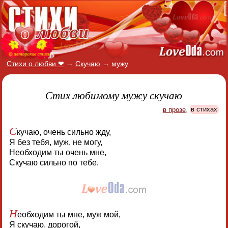
Стихи о любви ❤
→
Скучаю
→
мужу
Стих любимому мужу скучаю
в прозе
,
в стихах
С
кучаю, очень сильно жду,
Я без тебя, муж, не могу,
Необходим ты очень мне,
Скучаю сильно по тебе.
Н
еобходим ты мне, муж мой,
Я скучаю, дорогой,