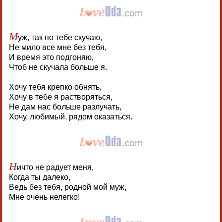
М
уж, так по тебе скучаю,
Не мило все мне без тебя,
И время это подгоняю,
Чтоб не скучала больше я.
Хочу тебя крепко обнять,
Хочу в тебе я растворяться,
Не дам нас больше разлучать,
Хочу, любимый, рядом оказаться.
Н
ичто не радует меня,
Когда ты далеко,
Ведь без тебя, родной мой муж,
Мне очень нелегко!