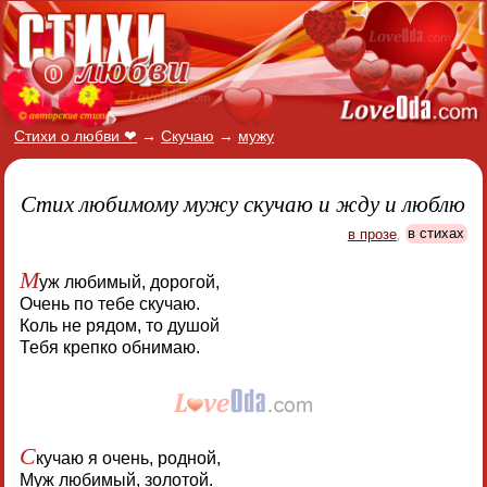
Стихи о любви ❤
→
Скучаю
→
мужу
Стих любимому мужу скучаю и жду и люблю
в прозе
,
в стихах
М
уж любимый, дорогой,
Очень по тебе скучаю.
Коль не рядом, то душой
Тебя крепко обнимаю.
С
кучаю я очень, родной,
Муж любимый, золотой.