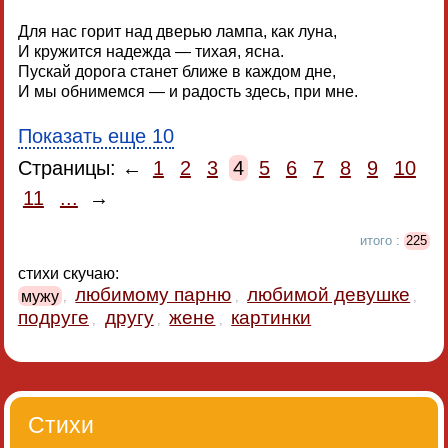
Для нас горит над дверью лампа, как луна,
И кружится надежда — тихая, ясна.
Пускай дорога станет ближе в каждом дне,
И мы обнимемся — и радость здесь, при мне.
Показать еще 10
Страницы: ←
1
2
3
4
5
6
7
8
9
10
11
...
→
итого :
225
стихи скучаю:
любимому парню
любимой девушке
мужу
,
,
,
подруге
другу
жене
картинки
,
,
,
Стихи