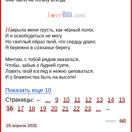
Н
акрыла меня грусть, как чёрный полог,
И я освободиться не могу.
Но светлый образ твой, что сердцу дорог,
Я бережно в сознанье берегу.
Мечтаю, с тобой рядом оказаться,
Чтобы, забыв о будней суете,
Ловить твой взгляд и нежно целоваться,
И у блаженства быть на высоте!
Показать еще 10
Страницы: ←
...
9
10
11
12
13
14
15
16
17
18
19
20
21
22
23
...
→
итого :
642
25 апреля 2026