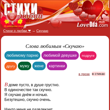
Стихи о любви ❤
→
Скучаю
Слова любимым «Скучаю»
любимому парню
любимой девушке
подруге
мужу
жене
картинки
другу
в прозе
,
в стихах
В
доме пусто, в душе грустно.
В одиночестве так скучно.
Я скучаю днём и ночью.
Безутешно, скучно очень.
Ничто меня не развлекает.