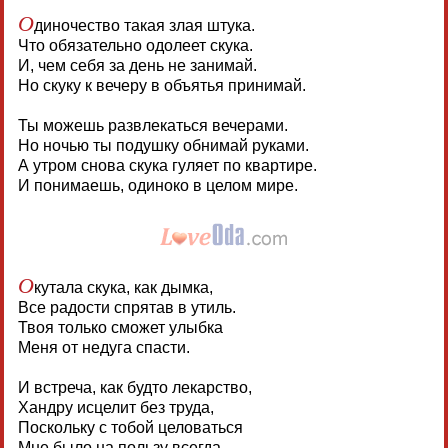
О
диночество такая злая штука.
Что обязательно одолеет скука.
И, чем себя за день не занимай.
Но скуку к вечеру в объятья принимай.
Ты можешь развлекаться вечерами.
Но ночью ты подушку обнимай руками.
А утром снова скука гуляет по квартире.
И понимаешь, одиноко в целом мире.
О
кутала скука, как дымка,
Все радости спрятав в утиль.
Твоя только сможет улыбка
Меня от недуга спасти.
И встреча, как будто лекарство,
Хандру исцелит без труда,
Поскольку с тобой целоваться
Мне было на пользу всегда.