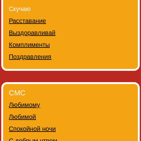
Скучаю
Расставание
Выздоравливай
Комплименты
Поздравления
СМС
Любимому
Любимой
Спокойной ночи
С добрым утром