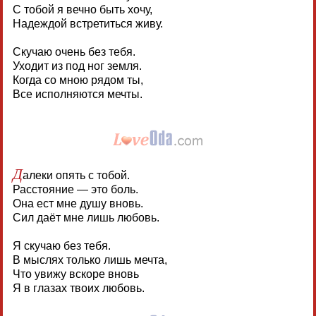
С тобой я вечно быть хочу,
Надеждой встретиться живу.
Скучаю очень без тебя.
Уходит из под ног земля.
Когда со мною рядом ты,
Все исполняются мечты.
Д
алеки опять с тобой.
Расстояние — это боль.
Она ест мне душу вновь.
Сил даёт мне лишь любовь.
Я скучаю без тебя.
В мыслях только лишь мечта,
Что увижу вскоре вновь
Я в глазах твоих любовь.