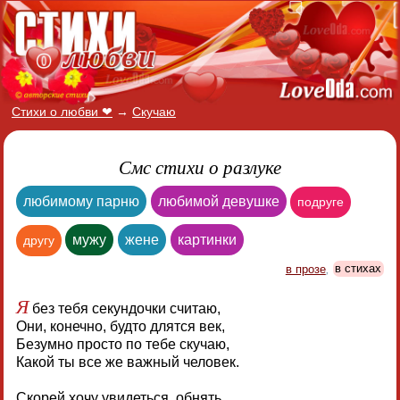
Стихи о любви ❤
→
Скучаю
Смс стихи о разлуке
любимому парню
любимой девушке
подруге
мужу
жене
картинки
другу
в прозе
,
в стихах
Я
без тебя секундочки считаю,
Они, конечно, будто длятся век,
Безумно просто по тебе скучаю,
Какой ты все же важный человек.
Скорей хочу увидеться, обнять,