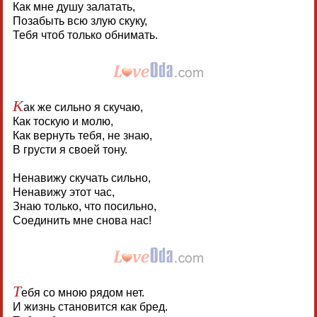
Как мне душу залатать,
Позабыть всю злую скуку,
Тебя чтоб только обнимать.
К
ак же сильно я скучаю,
Как тоскую и молю,
Как вернуть тебя, не знаю,
В грусти я своей тону.
Ненавижу скучать сильно,
Ненавижу этот час,
Знаю только, что посильно,
Соединить мне снова нас!
Т
ебя со мною рядом нет.
И жизнь становится как бред.