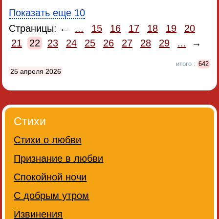
Показать еще 10
Страницы: ←
...
15
16
17
18
19
20
21
22
23
24
25
26
27
28
29
...
→
итого :
642
25 апреля 2026
Стихи
Стихи о любви
Признание в любви
Спокойной ночи
С добрым утром
Извинения