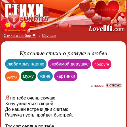
Стихи о любви ❤
→
Скучаю
Красивые стихи о разлуке и любви
любимому парню
любимой девушке
подруге
мужу
жене
картинки
другу
в прозе
,
в стихах
Я
по тебе очень скучаю,
Хочу увидеться скорей.
До нашей встречи дни считаю,
Разлука пусть пройдёт быстрей.
Тоскует сердце по тебе,