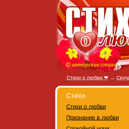
Стихи о любви ❤
→
Скуч
Стихи
Стихи о любви
Признание в любви
Спокойной ночи