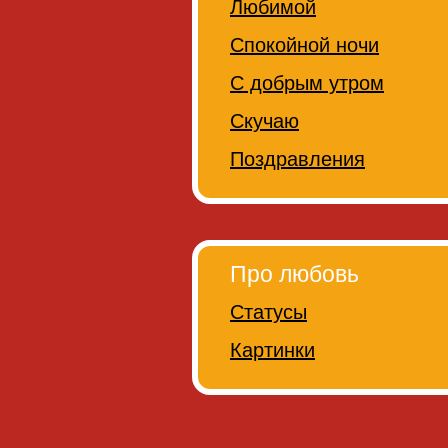
Любимой
Спокойной ночи
С добрым утром
Скучаю
Поздравления
Про любовь
Статусы
Картинки