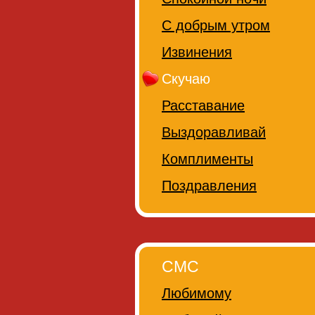
С добрым утром
Извинения
Скучаю
Расставание
Выздоравливай
Комплименты
Поздравления
СМС
Любимому