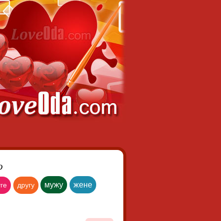
о
мужу
жене
ге
другу