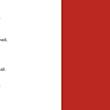
чей,
ай.