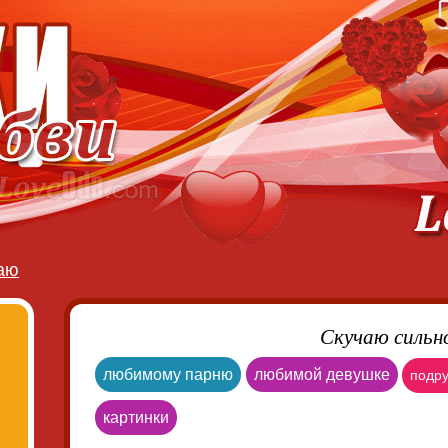
аю
Скучаю сильн
любимому парню
любимой девушке
подру
картинки