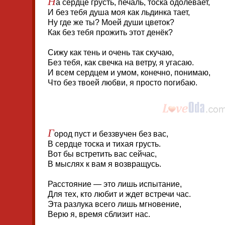
Н
а сердце грусть, печаль, тоска одолевает,
И без тебя душа моя как льдинка тает,
Ну где же ты? Моей души цветок?
Как без тебя прожить этот денёк?
Сижу как тень и очень так скучаю,
Без тебя, как свечка на ветру, я угасаю.
И всем сердцем и умом, конечно, понимаю,
Что без твоей любви, я просто погибаю.
Г
ород пуст и беззвучен без вас,
В сердце тоска и тихая грусть.
Вот бы встретить вас сейчас,
В мыслях к вам я возвращусь.
Расстояние — это лишь испытание,
Для тех, кто любит и ждет встречи час.
Эта разлука всего лишь мгновение,
Верю я, время сблизит нас.