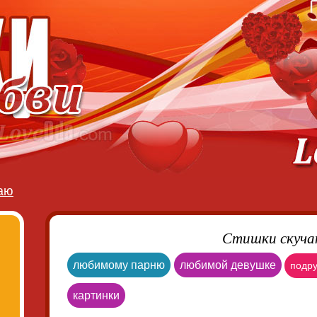
аю
Стишки скуч
любимому парню
любимой девушке
подру
картинки