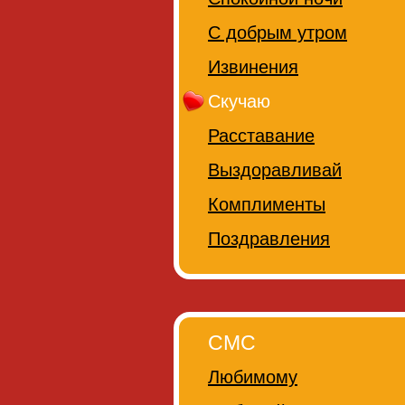
С добрым утром
Извинения
Скучаю
Расставание
Выздоравливай
Комплименты
Поздравления
СМС
Любимому