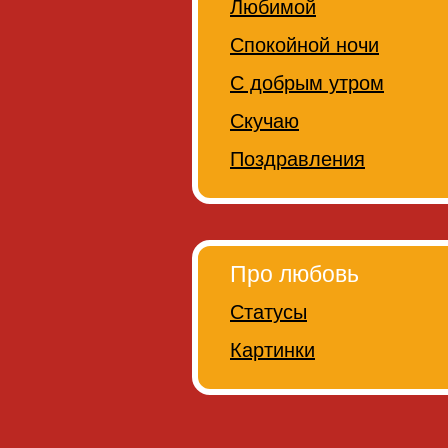
Любимой
Спокойной ночи
С добрым утром
Скучаю
Поздравления
Про любовь
Статусы
Картинки