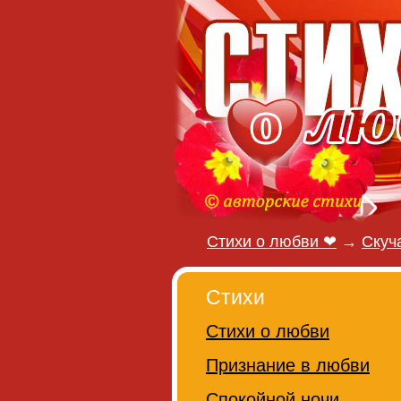
Стихи о любви ❤
→
Скуч
Стихи
Стихи о любви
Признание в любви
Спокойной ночи