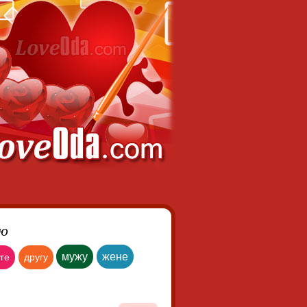
аю
мужу
жене
ге
другу