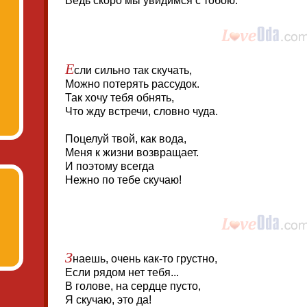
Ведь скоро мы увидимся с тобою.
Е
сли сильно так скучать,
Можно потерять рассудок.
Так хочу тебя обнять,
Что жду встречи, словно чуда.
Поцелуй твой, как вода,
Меня к жизни возвращает.
И поэтому всегда
Нежно по тебе скучаю!
З
наешь, очень как-то грустно,
Если рядом нет тебя...
В голове, на сердце пусто,
Я скучаю, это да!