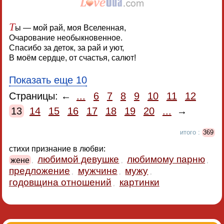
Т
ы — мой рай, моя Вселенная,
Очарование необыкновенное.
Спасибо за деток, за рай и уют,
В моём сердце, от счастья, салют!
Показать еще 10
Страницы: ←
...
6
7
8
9
10
11
12
13
14
15
16
17
18
19
20
...
→
итого :
369
стихи признание в любви:
любимой девушке
любимому парню
жене
,
,
,
предложение
мужчине
мужу
,
,
,
годовщина отношений
картинки
,