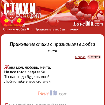
Стихи о любви ❤
→
Признание в любви
→
жене
Прикольные стихи с признанием в любви
жене
в прозе
,
в стихах
Ж
ена моя, любовь, мечта,
На все готов ради тебя.
Ты навсегда будешь моей,
Люблю тебя я все сильней.
Л