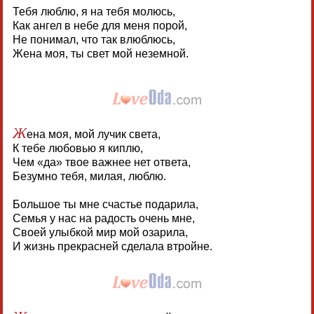
Тебя люблю, я на тебя молюсь,
Как ангел в небе для меня порой,
Не понимал, что так влюблюсь,
Жена моя, ты свет мой неземной.
Ж
ена моя, мой лучик света,
К тебе любовью я киплю,
Чем «да» твое важнее нет ответа,
Безумно тебя, милая, люблю.
Большое ты мне счастье подарила,
Семья у нас на радость очень мне,
Своей улыбкой мир мой озарила,
И жизнь прекрасней сделала втройне.