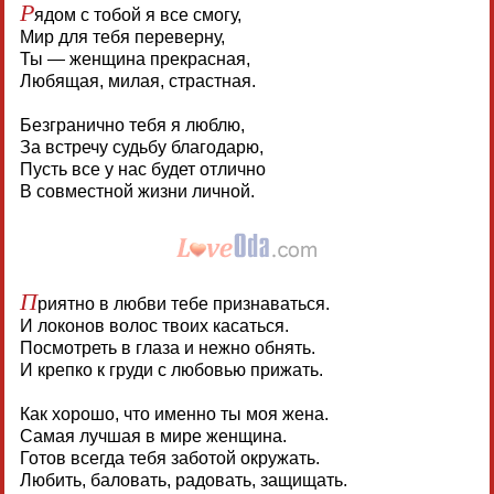
Р
ядом с тобой я все смогу,
Мир для тебя переверну,
Ты — женщина прекрасная,
Любящая, милая, страстная.
Безгранично тебя я люблю,
За встречу судьбу благодарю,
Пусть все у нас будет отлично
В совместной жизни личной.
П
риятно в любви тебе признаваться.
И локонов волос твоих касаться.
Посмотреть в глаза и нежно обнять.
И крепко к груди с любовью прижать.
Как хорошо, что именно ты моя жена.
Самая лучшая в мире женщина.
Готов всегда тебя заботой окружать.
Любить, баловать, радовать, защищать.