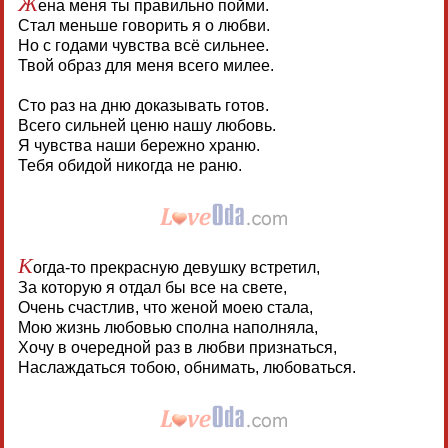
Ж
ена меня ты правильно пойми.
Стал меньше говорить я о любви.
Но с годами чувства всё сильнее.
Твой образ для меня всего милее.
Сто раз на дню доказывать готов.
Всего сильней ценю нашу любовь.
Я чувства наши бережно храню.
Тебя обидой никогда не раню.
К
огда-то прекрасную девушку встретил,
За которую я отдал бы все на свете,
Очень счастлив, что женой моею стала,
Мою жизнь любовью сполна наполняла,
Хочу в очередной раз в любви признаться,
Наслаждаться тобою, обнимать, любоваться.