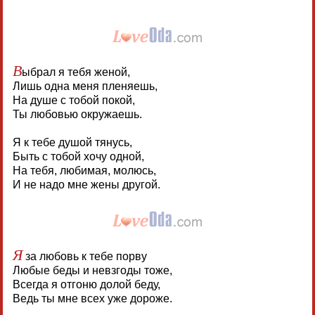
В
ыбрал я тебя женой,
Лишь одна меня пленяешь,
На душе с тобой покой,
Ты любовью окружаешь.
Я к тебе душой тянусь,
Быть с тобой хочу одной,
На тебя, любимая, молюсь,
И не надо мне жены другой.
Я
за любовь к тебе порву
Любые беды и невзгоды тоже,
Всегда я отгоню долой беду,
Ведь ты мне всех уже дороже.