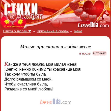
Стихи о любви ❤
→
Признание в любви
→
жене
Милые признания в любви жене
в прозе
,
в стихах
К
ак же я тебя люблю, моя милая жена!
Крепко, нежно обниму, ты красавица моя!
Так хочу, чтоб ты была
Долго рядышком со мной.
Чтобы счастлива была,
Разделив со мной любовь!