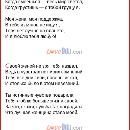
Когда смеёшься — весь мир светел,
Когда грустишь — с тобой грущу я.
Моя жена, моя поддержка,
В тебе изъянов не ищу я,
Тебя нет лучше на планете,
И я люблю тебя любую!
С
воей женой не зря тебя назвал,
Ведь в чувствах нет моих сомнений,
Тебя все дни свои, поверь, искал,
И столько было в этом невезений.
Ты истинные чувства подарила,
Тебя люблю больше жизни своей,
За что, скажи, судьба так наградила,
Что лучшая женщина стала моей.