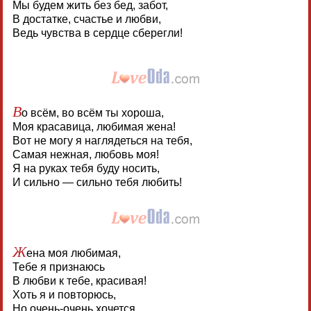
Мы будем жить без бед, забот,
В достатке, счастье и любви,
Ведь чувства в сердце сберегли!
В
о всём, во всём ты хороша,
Моя красавица, любимая жена!
Вот не могу я наглядеться на тебя,
Самая нежная, любовь моя!
Я на руках тебя буду носить,
И сильно — сильно тебя любить!
Ж
ена моя любимая,
Тебе я признаюсь
В любви к тебе, красивая!
Хоть я и повторюсь,
Но очень-очень хочется