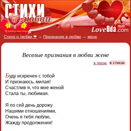
Стихи о любви ❤
→
Признание в любви
→
жене
Веселые признания в любви жене
в прозе
,
в стихах
Б
уду искренен с тобой
И признаюсь, милая!
Счастлив я, что мне женой
Стала ты, любимая.
Я по сей день дорожу
Нашими отношениями,
Очень я тебя люблю,
Жажду продолжения!