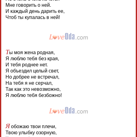
Мне говорить о ней.
И каждый день дарить ее,
Чтоб ты купалась в ней!
Т
ы моя жена родная,
Я люблю тебя без края,
И тебя роднее нет.
Я объездил целый свет,
Но добрее не встречал,
На тебя я не серчал,
Так как это невозможно,
Я люблю тебя безбожно!
Я
обожаю твои плечи,
Твою улыбку озорную,