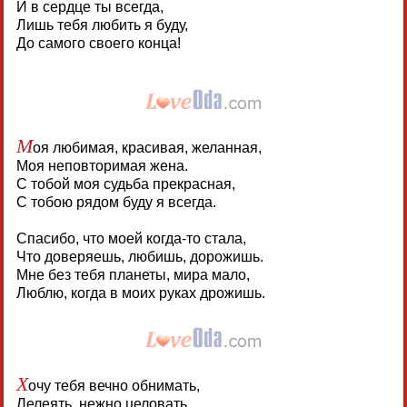
И в сердце ты всегда,
Лишь тебя любить я буду,
До самого своего конца!
М
оя любимая, красивая, желанная,
Моя неповторимая жена.
С тобой моя судьба прекрасная,
С тобою рядом буду я всегда.
Спасибо, что моей когда-то стала,
Что доверяешь, любишь, дорожишь.
Мне без тебя планеты, мира мало,
Люблю, когда в моих руках дрожишь.
Х
очу тебя вечно обнимать,
Лелеять, нежно целовать,