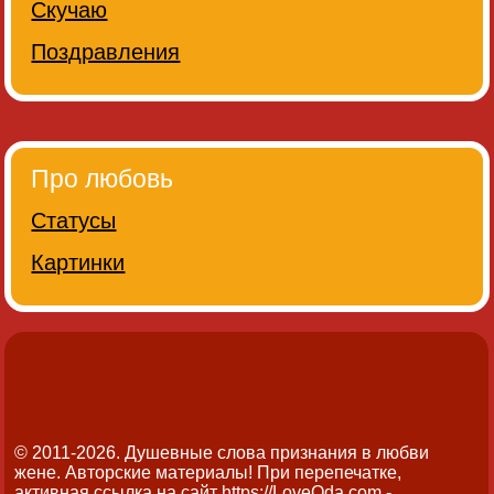
Скучаю
Поздравления
Про любовь
Статусы
Картинки
© 2011-2026. Душевные слова признания в любви
жене.
Авторские материалы! При перепечатке,
активная ссылка на сайт https://LoveOda.com -