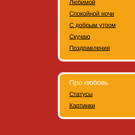
Любимой
Спокойной ночи
С добрым утром
Скучаю
Поздравления
Про любовь
Статусы
Картинки