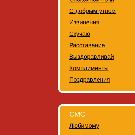
С добрым утром
Извинения
Скучаю
Расставание
Выздоравливай
Комплименты
Поздравления
СМС
Любимому