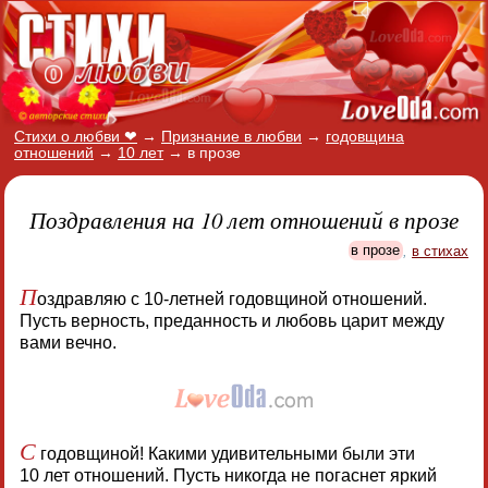
Стихи о любви ❤
→
Признание в любви
→
годовщина
отношений
→
10 лет
→
в прозе
Поздравления на 10 лет отношений в прозе
в прозе
,
в стихах
П
оздравляю с 10-летней годовщиной отношений.
Пусть верность, преданность и любовь царит между
вами вечно.
С
годовщиной! Какими удивительными были эти
10 лет отношений. Пусть никогда не погаснет яркий