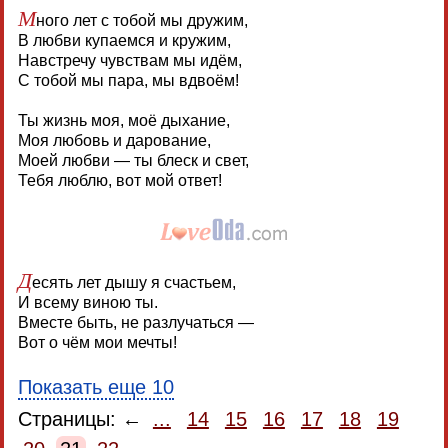
М
ного лет с тобой мы дружим,
В любви купаемся и кружим,
Навстречу чувствам мы идём,
С тобой мы пара, мы вдвоём!
Ты жизнь моя, моё дыхание,
Моя любовь и дарование,
Моей любви — ты блеск и свет,
Тебя люблю, вот мой ответ!
Д
есять лет дышу я счастьем,
И всему виною ты.
Вместе быть, не разлучаться —
Вот о чём мои мечты!
Показать еще 10
Страницы: ←
...
14
15
16
17
18
19