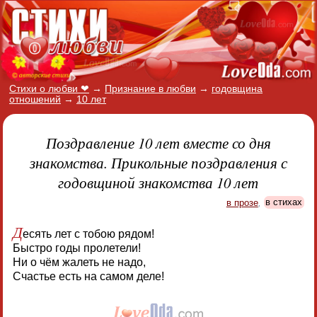
Стихи о любви ❤
→
Признание в любви
→
годовщина
отношений
→
10 лет
Поздравление 10 лет вместе со дня
знакомства. Прикольные поздравления с
годовщиной знакомства 10 лет
в прозе
,
в стихах
Д
есять лет с тобою рядом!
Быстро годы пролетели!
Ни о чём жалеть не надо,
Счастье есть на самом деле!