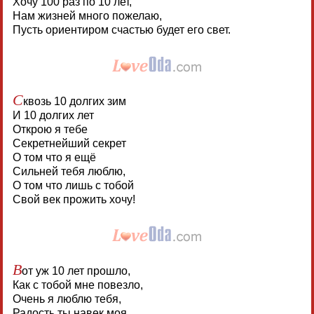
Хочу 100 раз по 10 лет,
Нам жизней много пожелаю,
Пусть ориентиром счастью будет его свет.
С
квозь 10 долгих зим
И 10 долгих лет
Открою я тебе
Секретнейший секрет
О том что я ещё
Сильней тебя люблю,
О том что лишь с тобой
Свой век прожить хочу!
В
от уж 10 лет прошло,
Как с тобой мне повезло,
Очень я люблю тебя,
Радость ты навек моя.