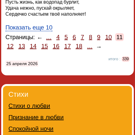
Пусть жизнь, как водопад бурлит,
Удача нежно, пускай окрыляет,
Сердечко счастьем твоё наполняет!
Показать еще 10
Страницы: ←
...
4
5
6
7
8
9
10
11
12
13
14
15
16
17
18
...
→
итого :
339
25 апреля 2026
Стихи
Стихи о любви
Признание в любви
Спокойной ночи