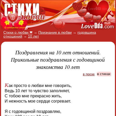
Стихи о любви ❤
→
Признание в любви
→
годовщина
отношений
→
10 лет
Поздравления на 10 лет отношений.
Прикольные поздравления с годовщиной
знакомства 10 лет
в прозе
,
в стихах
К
ак просто о любви мне говорить,
Ведь 10 лет то чувство заполняет,
С тобою мне прекрасно жить,
И нежность мое сердце согревает.
Я с годовщиной поздравляю,