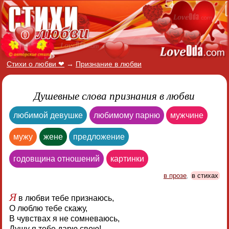
Стихи о любви ❤
→
Признание в любви
Душевные слова признания в любви
любимой девушке
любимому парню
мужчине
мужу
жене
предложение
годовщина отношений
картинки
в прозе
,
в стихах
Я
в любви тебе признаюсь,
О люблю тебе скажу,
В чувствах я не сомневаюсь,
Душу я тебе дарю свою!