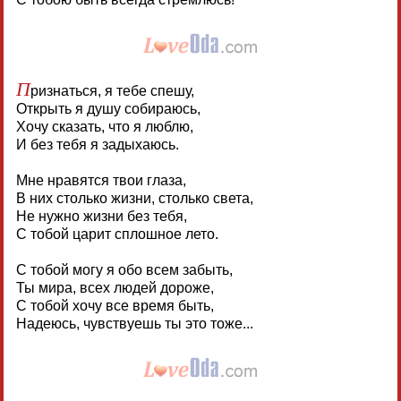
П
ризнаться, я тебе спешу,
Открыть я душу собираюсь,
Хочу сказать, что я люблю,
И без тебя я задыхаюсь.
Мне нравятся твои глаза,
В них столько жизни, столько света,
Не нужно жизни без тебя,
С тобой царит сплошное лето.
С тобой могу я обо всем забыть,
Ты мира, всех людей дороже,
С тобой хочу все время быть,
Надеюсь, чувствуешь ты это тоже...