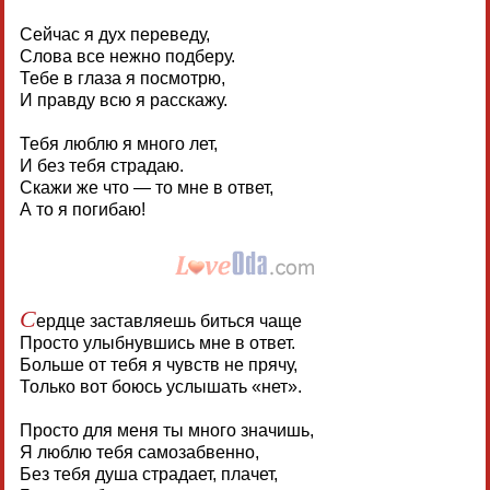
Сейчас я дух переведу,
Слова все нежно подберу.
Тебе в глаза я посмотрю,
И правду всю я расскажу.
Тебя люблю я много лет,
И без тебя страдаю.
Скажи же что — то мне в ответ,
А то я погибаю!
С
ердце заставляешь биться чаще
Просто улыбнувшись мне в ответ.
Больше от тебя я чувств не прячу,
Только вот боюсь услышать «нет».
Просто для меня ты много значишь,
Я люблю тебя самозабвенно,
Без тебя душа страдает, плачет,