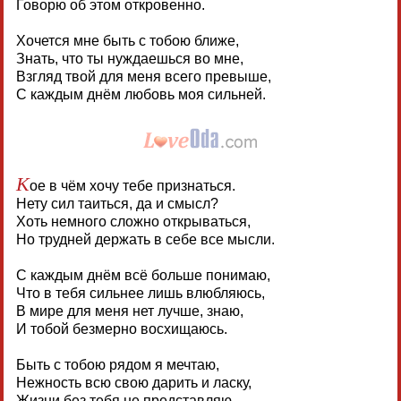
Говорю об этом откровенно.
Хочется мне быть с тобою ближе,
Знать, что ты нуждаешься во мне,
Взгляд твой для меня всего превыше,
С каждым днём любовь моя сильней.
К
ое в чём хочу тебе признаться.
Нету сил таиться, да и смысл?
Хоть немного сложно открываться,
Но трудней держать в себе все мысли.
С каждым днём всё больше понимаю,
Что в тебя сильнее лишь влюбляюсь,
В мире для меня нет лучше, знаю,
И тобой безмерно восхищаюсь.
Быть с тобою рядом я мечтаю,
Нежность всю свою дарить и ласку,
Жизни без тебя не представляю,