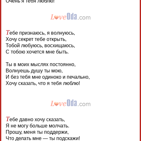
Очень я тебя люблю!
Т
ебе признаюсь, я волнуюсь,
Хочу секрет тебе открыть,
Тобой любуюсь, восхищаюсь,
С тобою хочется мне быть.
Ты в моих мыслях постоянно,
Волнуешь душу ты мою,
И без тебя мне одиноко и печально,
Хочу сказать, что я тебя люблю!
Т
ебе давно хочу сказать,
Я не могу больше молчать.
Прошу, меня ты поддержи,
Что делать мне — ты подскажи!