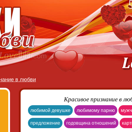
нание в любви
Красивое признание в лю
любимой девушке
любимому парню
мужч
предложение
годовщина отношений
карт