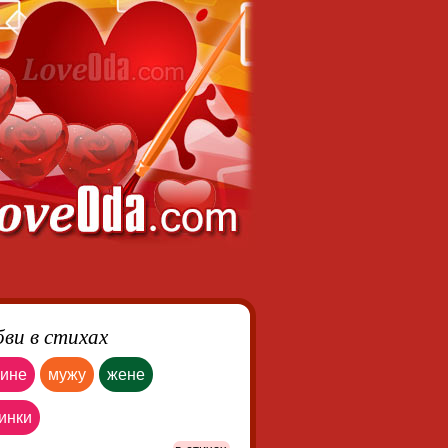
бви в стихах
ине
мужу
жене
инки