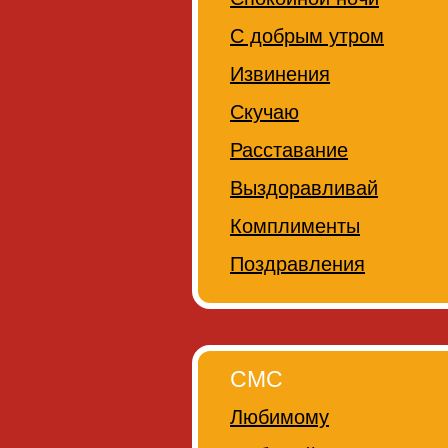
С добрым утром
Извинения
Скучаю
Расставание
Выздоравливай
Комплименты
Поздравления
СМС
Любимому