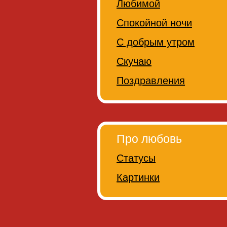
Любимой
Спокойной ночи
С добрым утром
Скучаю
Поздравления
Про любовь
Статусы
Картинки